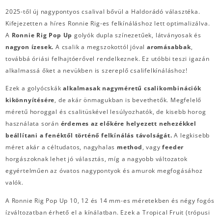
2025-től új nagypontyos csalival bővül a Haldorádó választéka.
Kifejezetten a híres Ronnie Rig-es felkínáláshoz lett optimalizálva.
A
Ronnie Rig Pop Up
golyók dupla színezetűek, látványosak és
nagyon ízesek.
A csalik a megszokottól jóval
aromásabbak
,
továbbá óriási felhajtóerővel rendelkeznek. Ez utóbbi teszi igazán
alkalmassá őket a nevükben is szereplő csalifelkínáláshoz!
Ezek a golyócskák
alkalmasak nagyméretű csalikombinációk
kikönnyítésére
, de akár önmagukban is bevethetők. Megfelelő
méretű horoggal és csalitüskével lesúlyozhatók, de kisebb horog
használata során
érdemes az előkére helyezett nehezékkel
beállítani a fenéktől történő felkínálás távolságát.
A legkisebb
méret akár a céltudatos, nagyhalas
method
, vagy
feeder
horgászoknak lehet jó választás, míg a nagyobb változatok
egyértelműen az óvatos nagypontyok és amurok megfogásához
valók.
A Ronnie Rig Pop Up 10, 12 és 14 mm-es méretekben és négy fogós
ízváltozatban érhető el a kínálatban. Ezek a Tropical Fruit (trópusi