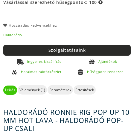
Vásárlással szerezhető hűségpontok:
100
Hozzáadás kedvencekhez
Haldorádó
Szolgáltatásaink
Ingyenes kiszállítás
Ajándékok
Hatalmas raktárkészlet
Hűségpont rendszer
Leírás
Vélemények (1)
Paraméterek
Értesítések
HALDORÁDÓ RONNIE RIG POP UP 10
MM HOT LAVA - HALDORÁDÓ POP-
UP CSALI