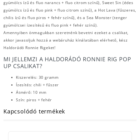
gyümölcs ízű és fluo narancs + fluo citrom színű), Sweet Sin (édes
gyümölcs ízű és fluo pink + fluo citrom színű), a Hot Lava (fűszeres,
chilis ízű és fluo piros + fehér színű), és a Sea Monster (tenger
gyümölcsei ízesítésű és fluo pink + fehér színű).
Amennyiben önmagukban szeretnénk bevetni ezeket a csalikat,
akkor javasoljuk hozzá a webáruház kínálatában elérhető, kész
Haldorádó Ronnie Rigeket!
MI JELLEMZI A HALDORÁDÓ RONNIE RIG POP
UP CSALIKAT?
Kiszerelés: 30 gramm
Ízesítés: chili + fűszer
Átmérő: 10 mm
Szín: piros + fehér
Kapcsolódó termékek