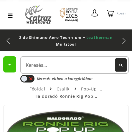
Kosár
2 db Shimano Aero Technium +
Leatherman
Multitool
Keresés ebben a kategóriában
Főoldal
Csalik
Pop-Up
Haldorádó Ronnie Rig Pop...