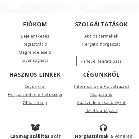
FIÓKOM
SZOLGÁLTATÁSOK
Bejelentkezés
Akciós termékek
Regisztráció
Pergető horgászat
Megrendeléseid
Kívánságlista
Hírlevél feliratkozás
HASZNOS LINKEK
CÉGÜNKRŐL
Cégünkről
Információk a Halcatrazról
Horgászbolt elérhetőségei
Csapatunk
Oldaltérkép
Adatvédelmi szabályzat
Üzletszabályzat
Csomag szállítás
akár
Horgásztársak
a vonalak