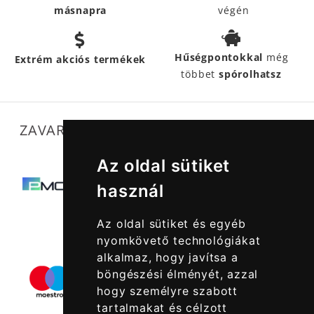
másnapra
végén
Hűségpontokkal
még
Extrém akciós termékek
többet
spórolhatsz
ZAVARTALAN MŰKÖDÉSÜNKET SEGÍTIK
Az oldal sütiket
használ
Az oldal sütiket és egyéb
nyomkövető technológiákat
alkalmaz, hogy javítsa a
böngészési élményét, azzal
hogy személyre szabott
tartalmakat és célzott