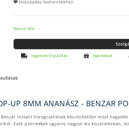
Hozzáadás kedvencekhez
Benzar Mix
Szolg
Ingyenes kiszállítás
Ajándékok
tesítések
OP-UP 8MM ANANÁSZ - BENZAR PO
 Benzár Instant horogcsaliknak köszönhetően most nagyobb 
saliból. Ezek a termékek ugyanis nagyon kis kiszerelésben, m