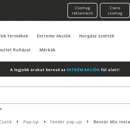
Csomag
Csere
reklamáció
csomag
űbb termékek
Extreme Akciók
Horgász szettek
utlet Ruházat
Márkák
A legjobb árakat keresd az
EXTRÉM AKCIÓK
fül alatt!
n
Csalik
Pop-Up
Feeder pop-up
Benzár Mix Inst