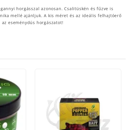
gannyi horgásszal azonosan. Csalitüskén és fűzve is
ka mellé ajánljuk. A kis méret és az ideális felhajtóerő
ja az eseménydús horgászatot!