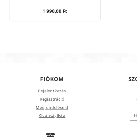
1 990,00 Ft
FIÓKOM
SZ
Bejelentkezés
Regisztráció
Megrendeléseid
Kívánságlista
H