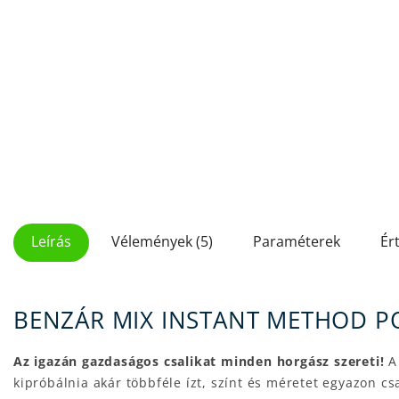
Leírás
Vélemények (5)
Paraméterek
Ér
BENZÁR MIX INSTANT METHOD P
Az igazán gazdaságos csalikat minden horgász szereti!
A
kipróbálnia akár többféle ízt, színt és méretet egyazon c