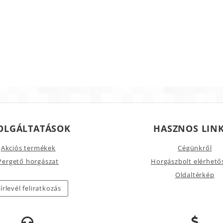
OLGÁLTATÁSOK
HASZNOS LIN
Akciós termékek
Cégünkről
Pergető horgászat
Horgászbolt elérhető
Oldaltérkép
írlevél feliratkozás