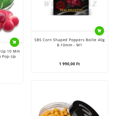
SBS Corn Shaped Poppers Boilie 40g
8-10mm - M1
p Up 10 Mm
ó Pop-Up
1 990,00 Ft