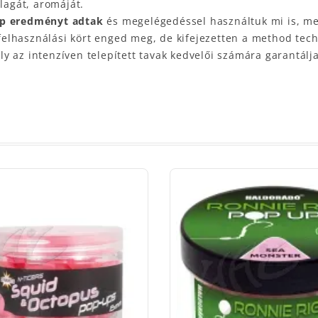
lagát, aromáját.
zép eredményt adtak
és megelégedéssel használtuk mi is, me
lhasználási kört enged meg, de kifejezetten a method techni
y az intenzíven telepített tavak kedvelői számára garantál