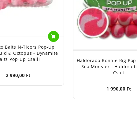
e Baits N-Ticers Pop-Up
id & Octopus - Dynamite
aits Pop-Up Csalli
Haldorádó Ronnie Rig Po
Sea Monster - Haldorád
Csali
2 990,00 Ft
1 990,00 Ft