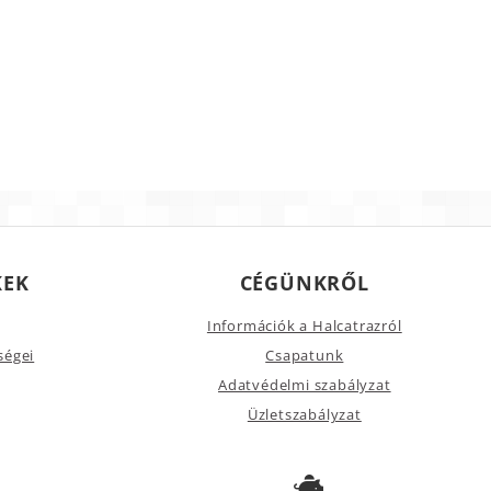
KEK
CÉGÜNKRŐL
Információk a Halcatrazról
ségei
Csapatunk
Adatvédelmi szabályzat
Üzletszabályzat