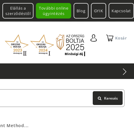
Elállás a
További online
Blog
GYIK
Kapcsolat
szerződéstől
ügyintézés
Kosár
Keresés
ant Method...