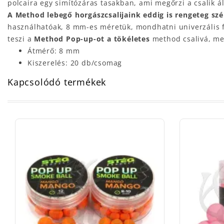
polcaira egy simítózáras tasakban, ami megőrzi a csalik ál
A Method lebegő horgászcsalijaink eddig is rengeteg s
használhatóak, 8 mm-es méretük, mondhatni univerzális fe
teszi a
Method Pop-up-ot a tökéletes
method csalivá, mel
Átmérő: 8 mm
Kiszerelés: 20 db/csomag
Kapcsolódó termékek