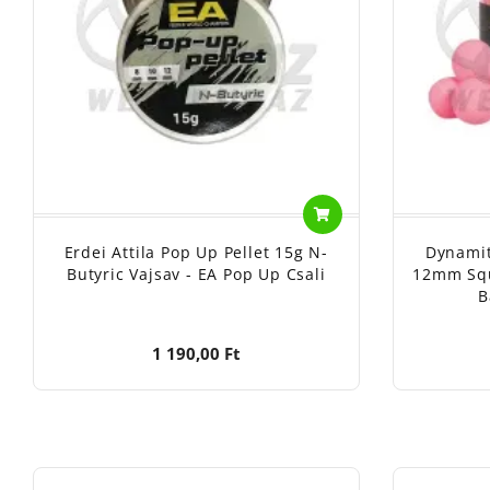
Erdei Attila Pop Up Pellet 15g N-
Dynamit
Butyric Vajsav - EA Pop Up Csali
12mm Squ
B
1 190,00 Ft