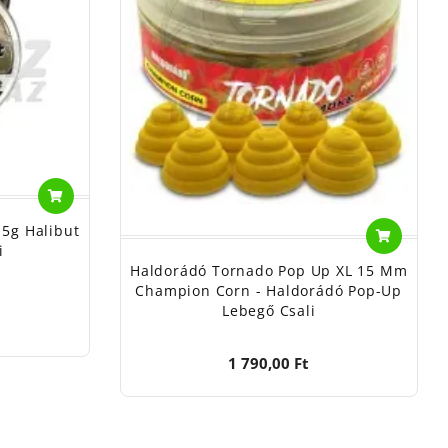
15g Halibut
i
Haldorádó Tornado Pop Up XL 15 Mm
Champion Corn - Haldorádó Pop-Up
Lebegő Csali
1 790,00 Ft