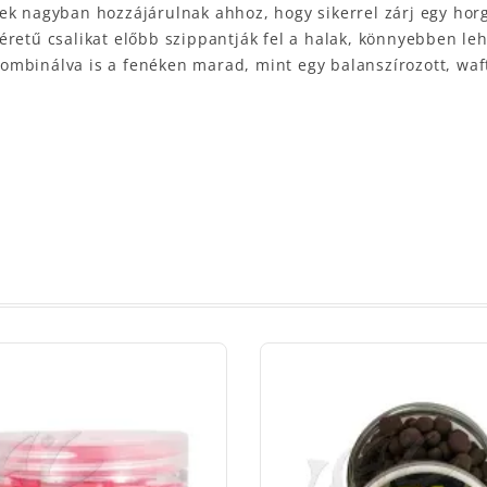
ek nagyban hozzájárulnak ahhoz, hogy sikerrel zárj egy horg
éretű csalikat előbb szippantják fel a halak, könnyebben le
binálva is a fenéken marad, mint egy balanszírozott, wafter