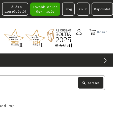
Elállás a
További online
Blog
GYIK
Kapcsolat
szerződéstől
ügyintézés
Kosár
ol
Keresés
hod Pop...