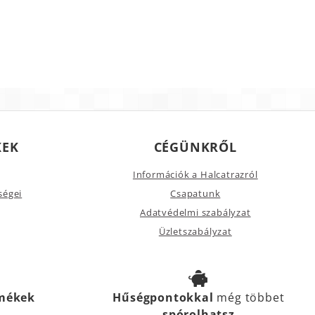
KEK
CÉGÜNKRŐL
Információk a Halcatrazról
ségei
Csapatunk
Adatvédelmi szabályzat
Üzletszabályzat
rmékek
Hűségpontokkal
még többet
spórolhatsz