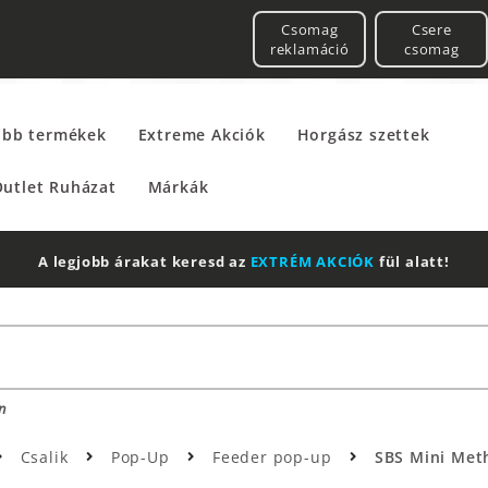
Csomag
Csere
reklamáció
csomag
űbb termékek
Extreme Akciók
Horgász szettek
utlet Ruházat
Márkák
2 db Shimano Aero Technium +
Leatherman
Multito
n
Csalik
Pop-Up
Feeder pop-up
SBS Mini Met