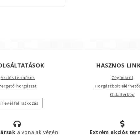
OLGÁLTATÁSOK
HASZNOS LIN
Akciós termékek
Cégünkről
Pergető horgászat
Horgászbolt elérhető
Oldaltérkép
írlevél feliratkozás
társak
a vonalak végén
Extrém akciós te