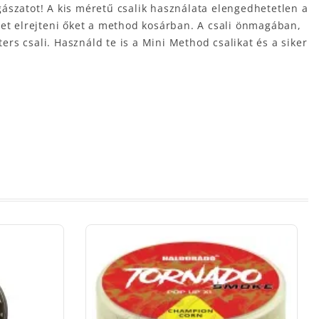
ászatot! A kis méretű csalik használata elengedhetetlen a
het elrejteni őket a method kosárban. A csali önmagában,
s csali. Használd te is a Mini Method csalikat és a siker