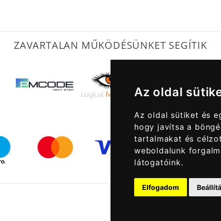
ZAVARTALAN MŰKÖDÉSÜNKET SEGÍTIK
Az oldal sütik
Az oldal sütiket és 
hogy javítsa a böngé
tartalmakat és célzot
weboldalunk forgalm
látogatóink.
Elfogadom
Beállí