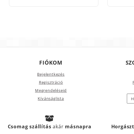
FIÓKOM
SZ
Bejelentkezés
Regisztráció
Megrendeléseid
Kívánságlista
H
Csomag szállítás
akár
másnapra
Horgász