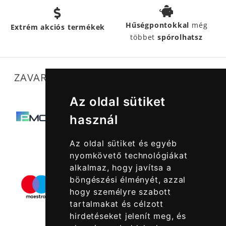
Hűségpontokkal
még
Extrém akciós termékek
többet
spórolhatsz
ZAVARTALAN MŰKÖDÉSÜNKET SEGÍTIK
Az oldal sütiket
használ
Az oldal sütiket és egyéb
nyomkövető technológiákat
alkalmaz, hogy javítsa a
böngészési élményét, azzal
hogy személyre szabott
tartalmakat és célzott
hirdetéseket jelenít meg, és