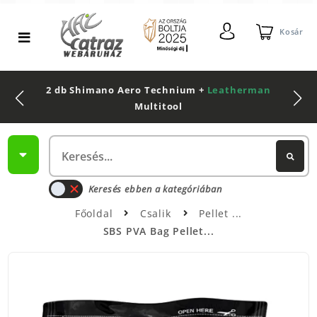
Kosár
2 db Shimano Aero Technium +
Leatherman
Multitool
Keresés ebben a kategóriában
Főoldal
Csalik
Pellet
SBS PVA Bag Pellet...