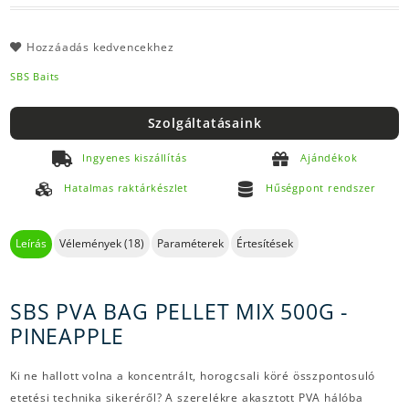
Hozzáadás kedvencekhez
SBS Baits
Szolgáltatásaink
Ingyenes kiszállítás
Ajándékok
Hatalmas raktárkészlet
Hűségpont rendszer
Leírás
Vélemények (18)
Paraméterek
Értesítések
SBS PVA BAG PELLET MIX 500G -
PINEAPPLE
Ki ne hallott volna a koncentrált, horogcsali köré összpontosuló
etetési technika sikeréről? A szerelékre akasztott PVA hálóba