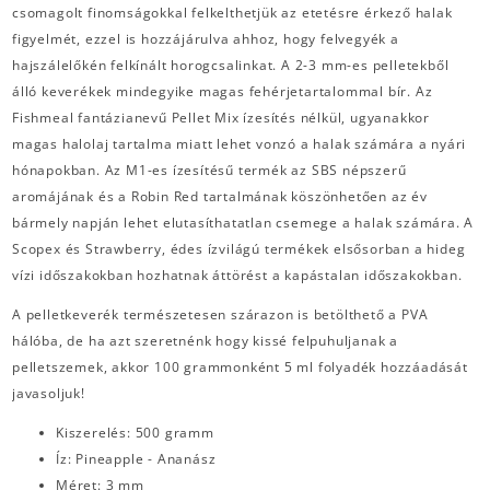
csomagolt finomságokkal felkelthetjük az etetésre érkező halak
figyelmét, ezzel is hozzájárulva ahhoz, hogy felvegyék a
hajszálelőkén felkínált horogcsalinkat. A 2-3 mm-es pelletekből
álló keverékek mindegyike magas fehérjetartalommal bír. Az
Fishmeal fantázianevű Pellet Mix ízesítés nélkül, ugyanakkor
magas halolaj tartalma miatt lehet vonzó a halak számára a nyári
hónapokban. Az M1-es ízesítésű termék az SBS népszerű
aromájának és a Robin Red tartalmának köszönhetően az év
bármely napján lehet elutasíthatatlan csemege a halak számára. A
Scopex és Strawberry, édes ízvilágú termékek elsősorban a hideg
vízi időszakokban hozhatnak áttörést a kapástalan időszakokban.
A pelletkeverék természetesen szárazon is betölthető a PVA
hálóba, de ha azt szeretnénk hogy kissé felpuhuljanak a
pelletszemek, akkor 100 grammonként 5 ml folyadék hozzáadását
javasoljuk!
Kiszerelés: 500 gramm
Íz: Pineapple - Ananász
Méret: 3 mm