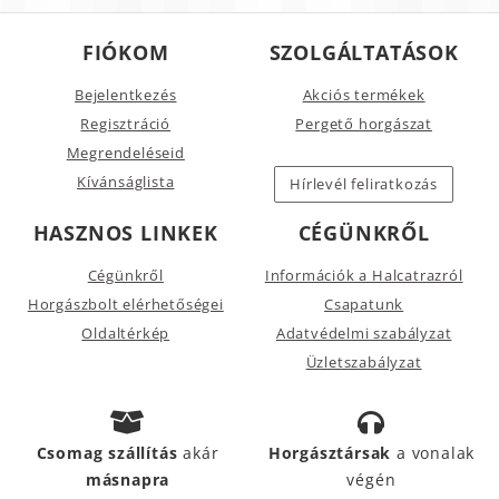
FIÓKOM
SZOLGÁLTATÁSOK
Bejelentkezés
Akciós termékek
Regisztráció
Pergető horgászat
Megrendeléseid
Kívánságlista
Hírlevél feliratkozás
HASZNOS LINKEK
CÉGÜNKRŐL
Cégünkről
Információk a Halcatrazról
Horgászbolt elérhetőségei
Csapatunk
Oldaltérkép
Adatvédelmi szabályzat
Üzletszabályzat
Csomag szállítás
akár
Horgásztársak
a vonalak
másnapra
végén