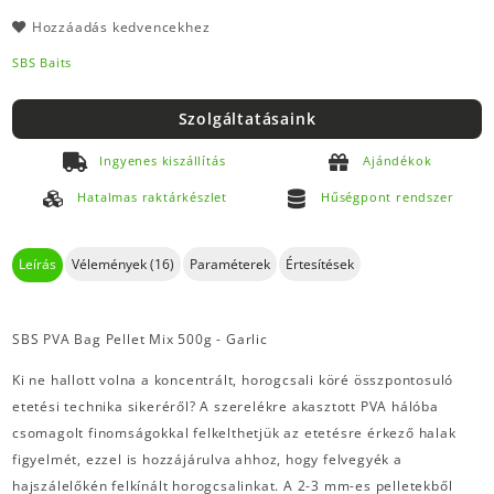
Hozzáadás kedvencekhez
SBS Baits
Szolgáltatásaink
Ingyenes kiszállítás
Ajándékok
Hatalmas raktárkészlet
Hűségpont rendszer
Leírás
Vélemények (16)
Paraméterek
Értesítések
SBS PVA Bag Pellet Mix 500g - Garlic
Ki ne hallott volna a koncentrált, horogcsali köré összpontosuló
etetési technika sikeréről? A szerelékre akasztott PVA hálóba
csomagolt finomságokkal felkelthetjük az etetésre érkező halak
figyelmét, ezzel is hozzájárulva ahhoz, hogy felvegyék a
hajszálelőkén felkínált horogcsalinkat. A 2-3 mm-es pelletekből