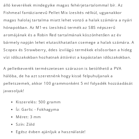
álló keverékek mindegyike magas fehérjetartalommal bír. Az
Fishmeal fantázianevű Pellet Mix ízesítés nélkül, ugyanakkor
magas halolaj tartalma miatt lehet vonzó a halak számára a nyári
hónapokban. Az M1-es ízesítésű termék az SBS népszerű
aromájának és a Robin Red tartalmának köszönhetően az év
bármely napján lehet elutasíthatatlan csemege a halak számára. A
Scopex és Strawberry, édes ízvilágú termékek elsősorban a hideg
vízi időszakokban hozhatnak áttörést a kapástalan időszakokban.
A pelletkeverék természetesen szárazon is betölthető a PVA
hálóba, de ha azt szeretnénk hogy kissé felpuhuljanak a
pelletszemek, akkor 100 grammonként 5 ml folyadék hozzáadását
javasoljuk!
Kiszerelés: 500 gramm
Íz: Garlic - Fokhagyma
Méret: 3 mm
Szín: Zöld
Egész évben ajánljuk a használatát!