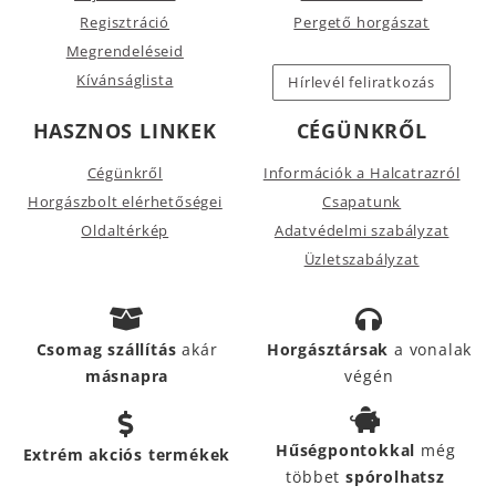
Regisztráció
Pergető horgászat
Megrendeléseid
Kívánságlista
Hírlevél feliratkozás
HASZNOS LINKEK
CÉGÜNKRŐL
Cégünkről
Információk a Halcatrazról
Horgászbolt elérhetőségei
Csapatunk
Oldaltérkép
Adatvédelmi szabályzat
Üzletszabályzat
Csomag szállítás
akár
Horgásztársak
a vonalak
másnapra
végén
Hűségpontokkal
még
Extrém akciós termékek
többet
spórolhatsz