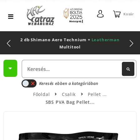
Kosár
2 db Shimano Aero Technium +
Leatherman
Multitool
Keresés ebben a kategóriában
Főoldal
Csalik
Pellet
SBS PVA Bag Pellet...