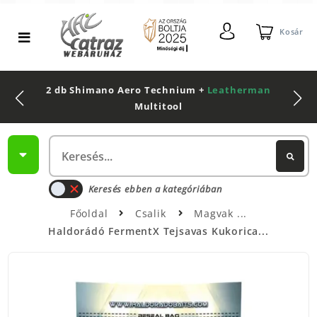
Kosár
2 db Shimano Aero Technium +
Leatherman
Multitool
Keresés ebben a kategóriában
Főoldal
Csalik
Magvak
Haldorádó FermentX Tejsavas Kukorica...