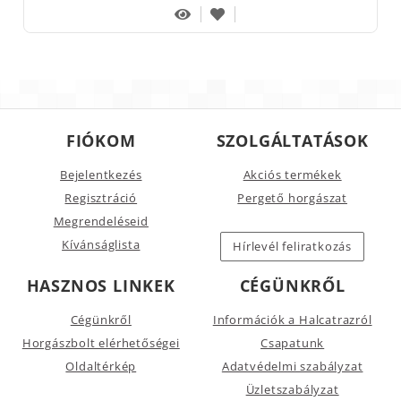
FIÓKOM
SZOLGÁLTATÁSOK
Bejelentkezés
Akciós termékek
Regisztráció
Pergető horgászat
Megrendeléseid
Kívánságlista
Hírlevél feliratkozás
HASZNOS LINKEK
CÉGÜNKRŐL
Cégünkről
Információk a Halcatrazról
Horgászbolt elérhetőségei
Csapatunk
Oldaltérkép
Adatvédelmi szabályzat
Üzletszabályzat