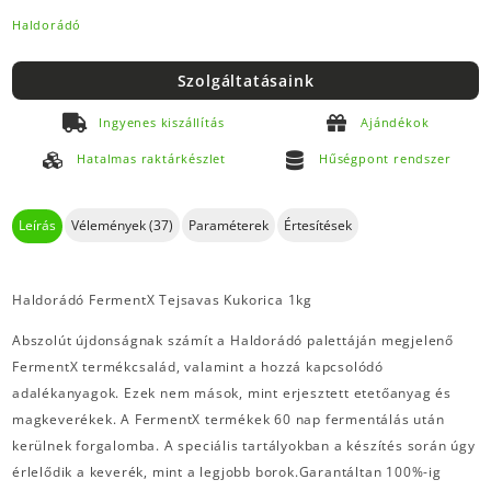
Haldorádó
Szolgáltatásaink
Ingyenes kiszállítás
Ajándékok
Hatalmas raktárkészlet
Hűségpont rendszer
Leírás
Vélemények (37)
Paraméterek
Értesítések
Haldorádó FermentX Tejsavas Kukorica 1kg
Abszolút újdonságnak számít a Haldorádó palettáján megjelenő
FermentX termékcsalád, valamint a hozzá kapcsolódó
adalékanyagok. Ezek nem mások, mint erjesztett etetőanyag és
magkeverékek. A FermentX termékek 60 nap fermentálás után
kerülnek forgalomba. A speciális tartályokban a készítés során úgy
érlelődik a keverék, mint a legjobb borok.Garantáltan 100%-ig