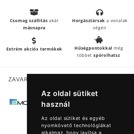
Csomag szállítás
akár
Horgásztársak
a vonalak
másnapra
végén
Hűségpontokkal
még
Extrém akciós termékek
többet
spórolhatsz
ZAVARTALAN MŰKÖDÉSÜNKET SEGÍTIK
Az oldal sütiket
használ
Az oldal sütiket és egyéb
nyomkövető technológiákat
alkalmaz, hogy javítsa a