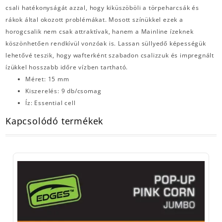
csali hatékonyságát azzal, hogy kiküszöböli a törpeharcsák és
rákok által okozott problémákat. Mosott színükkel ezek a
horogcsalik nem csak attraktívak, hanem a Mainline ízeknek
köszönhetően rendkívül vonzóak is. Lassan süllyedő képességük
lehetővé teszik, hogy wafterként szabadon csalizzuk és impregnált
ízükkel hosszabb időre vízben tartható.
Méret: 15 mm
Kiszerelés: 9 db/csomag
Íz: Essential cell
Kapcsolódó termékek