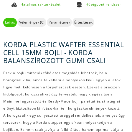
Hatalmas raktárkészlet
Hűségpont rendszer
Leírás
Vélemények (0)
Paraméterek
Értesítések
KORDA PLASTIC WAFTER ESSENTIAL
CELL 15MM BOJLI - KORDA
BALANSZÍROZOTT GUMI CSALI
Ezek a bojli imitációk tökéletes megoldás lehetnek, ha a
horogcsalik hajlamos felkelteni a pontyokon kívül egyéb állatok
figyelmét, különösen a törpeharcsák esetén. Ezeket a precízen
kidolgozott horogcsalikat úgy tervezték, hogy kiegészítse a
Mainline fagyasztott és Ready-Made bojli palettát és stratégiai
előnyt biztosítson kihívásokkal teli horgászkörülmények között.
A horogcsalik egy süllyesztett üreggel rendelkeznek, amelyet úgy
terveztek, hogy a Korda stopper egy síkban helyezkedjen a
bojliban. Ez nem csak javítja a felkínálást, hanem optimalizálja a