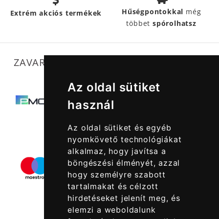
Hűségpontokkal
még
Extrém akciós termékek
többet
spórolhatsz
ZAVARTALAN MŰKÖDÉSÜNKET SEGÍTIK
Az oldal sütiket
használ
Az oldal sütiket és egyéb
nyomkövető technológiákat
alkalmaz, hogy javítsa a
böngészési élményét, azzal
hogy személyre szabott
tartalmakat és célzott
hirdetéseket jelenít meg, és
elemzi a weboldalunk