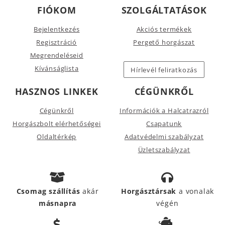
FIÓKOM
SZOLGÁLTATÁSOK
Bejelentkezés
Akciós termékek
Regisztráció
Pergető horgászat
Megrendeléseid
Kívánságlista
Hírlevél feliratkozás
HASZNOS LINKEK
CÉGÜNKRŐL
Cégünkről
Információk a Halcatrazról
Horgászbolt elérhetőségei
Csapatunk
Oldaltérkép
Adatvédelmi szabályzat
Üzletszabályzat
Csomag szállítás
akár
Horgásztársak
a vonalak
másnapra
végén