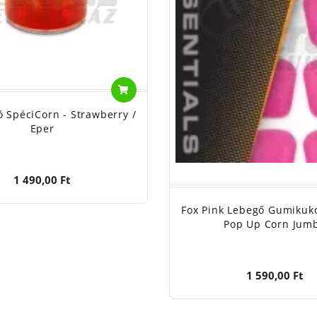
 SpéciCorn - Strawberry /
Eper
1 490,00 Ft
Fox Pink Lebegő Gumikuko
Pop Up Corn Jum
1 590,00 Ft