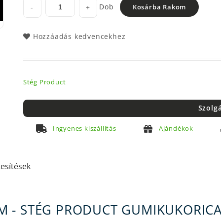
Dob
-
+
Kosárba Rakom
Hozzáadás kedvencekhez
Stég Product
Szolg
Ingyenes kiszállítás
Ajándékok
tesítések
M - STÉG PRODUCT GUMIKUKORIC