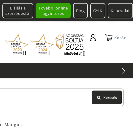
Elállás a
További online
Blog
GYIK
Kapcsolat
szerződéstől
ügyintézés
Kosár
Keresés
n Mango...