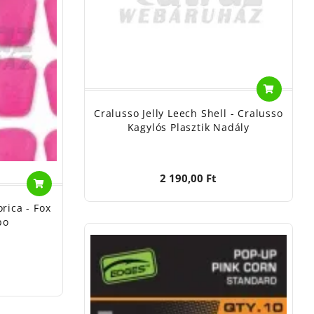
Cralusso Jelly Leech Shell - Cralusso
Kagylós Plasztik Nadály
2 190,00 Ft
rica - Fox
bo