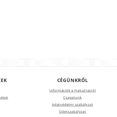
KEK
CÉGÜNKRŐL
Információk a Halcatrazról
ségei
Csapatunk
Adatvédelmi szabályzat
Üzletszabályzat