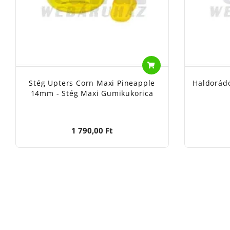
Stég Upters Corn Maxi Pineapple
Haldorádó
14mm - Stég Maxi Gumikukorica
1 790,00 Ft