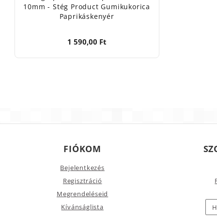
10mm - Stég Product Gumikukorica
Paprikáskenyér
1 590,00 Ft
FIÓKOM
SZ
Bejelentkezés
Regisztráció
Megrendeléseid
Kívánságlista
H