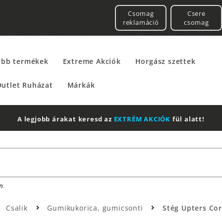
Csomag
Csere
reklamáció
csomag
űbb termékek
Extreme Akciók
Horgász szettek
utlet Ruházat
Márkák
A legjobb árakat keresd az
EXTRÉM AKCIÓK
fül alatt!
n
Csalik
Gumikukorica, gumicsonti
Stég Upters Cor