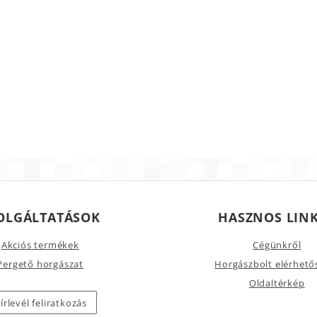
OLGÁLTATÁSOK
HASZNOS LIN
Akciós termékek
Cégünkről
Pergető horgászat
Horgászbolt elérhető
Oldaltérkép
írlevél feliratkozás