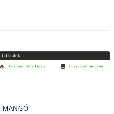
áltatásaink
Hatalmas raktárkészlet
Hűségpont rendszer
A MANGÓ