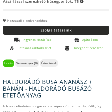
Vásárlással szerezhető hűségpontok:
75
Hozzáadás kedvencekhez
Szolgáltatásaink
Ingyenes kiszállítás
Ajándékok
Hatalmas raktárkészlet
Hűségpont rendszer
Leírás
Vélemények (0)
Értesítések
HALDORÁDÓ BUSA ANANÁSZ +
BANÁN - HALDORÁDÓ BUSÁZÓ
ETETŐANYAG
A busa céltudatos horgászata elképesztő ütemben fejlődik, így