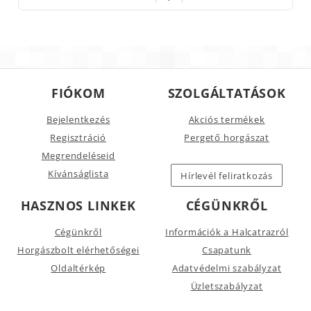
FIÓKOM
SZOLGÁLTATÁSOK
Bejelentkezés
Akciós termékek
Regisztráció
Pergető horgászat
Megrendeléseid
Kívánságlista
Hírlevél feliratkozás
HASZNOS LINKEK
CÉGÜNKRŐL
Cégünkről
Információk a Halcatrazról
Horgászbolt elérhetőségei
Csapatunk
Oldaltérkép
Adatvédelmi szabályzat
Üzletszabályzat