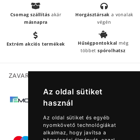
Csomag szállítás
akár
Horgásztársak
a vonalak
másnapra
végén
Hűségpontokkal
még
Extrém akciós termékek
többet
spórolhatsz
ZAVARTALAN MŰKÖDÉSÜNKET SEGÍTIK
Az oldal sütiket
használ
Az oldal sütiket és egyéb
nyomkövető technológiákat
alkalmaz, hogy javítsa a