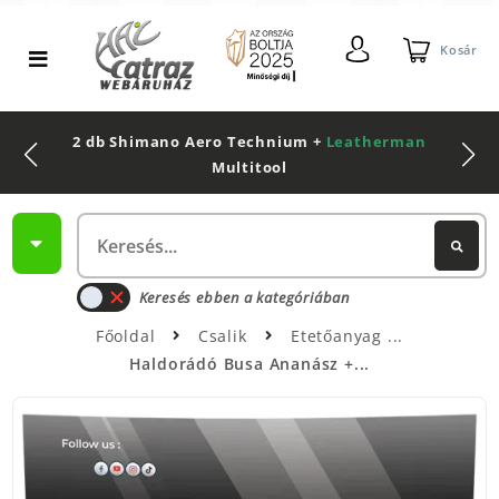
Kosár
2 db Shimano Aero Technium +
Leatherman
Multitool
Keresés ebben a kategóriában
Főoldal
Csalik
Etetőanyag
Haldorádó Busa Ananász +...