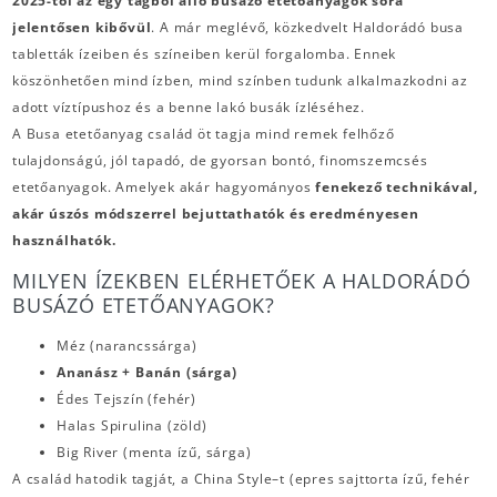
2025-től az egy tagból álló busázó etetőanyagok sora
jelentősen kibővül
. A már meglévő, közkedvelt Haldorádó busa
tabletták ízeiben és színeiben kerül forgalomba. Ennek
köszönhetően mind ízben, mind színben tudunk alkalmazkodni az
adott víztípushoz és a benne lakó busák ízléséhez.
A Busa etetőanyag család öt tagja mind remek felhőző
tulajdonságú, jól tapadó, de gyorsan bontó, finomszemcsés
etetőanyagok. Amelyek akár hagyományos
fenekező technikával,
akár úszós módszerrel bejuttathatók és eredményesen
használhatók.
MILYEN ÍZEKBEN ELÉRHETŐEK A HALDORÁDÓ
BUSÁZÓ ETETŐANYAGOK?
Méz (narancssárga)
Ananász + Banán (sárga)
Édes Tejszín (fehér)
Halas Spirulina (zöld)
Big River (menta ízű, sárga)
A család hatodik tagját, a China Style–t
(epres sajttorta ízű, fehér