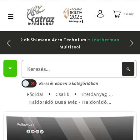
Kosár
2 db Shimano Aero Technium +
Leatherman
Multitool
Keresés ebben a kategóriában
Főoldal
Csalik
Etetőanyag
Haldorádó Busa Méz - Haldorádó...