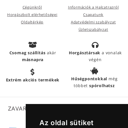
Cégünkről
Információk a Halcatrazról
Horgászbolt elérhetőségei
Csapatunk
Oldaltérkép
Adatvédelmi szabályzat
Üzletszabályzat
Csomag szállítás
akár
Horgásztársak
a vonalak
másnapra
végén
Hűségpontokkal
még
Extrém akciós termékek
többet
spórolhatsz
ZAVARTALAN MŰKÖDÉSÜNKET SEGÍTIK
Az oldal sütiket