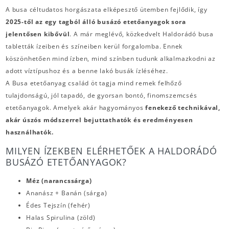
A busa céltudatos horgászata elképesztő ütemben fejlődik, így
2025-től az egy tagból álló busázó etetőanyagok sora
jelentősen kibővül
. A már meglévő, közkedvelt Haldorádó busa
tabletták ízeiben és színeiben kerül forgalomba. Ennek
köszönhetően mind ízben, mind színben tudunk alkalmazkodni az
adott víztípushoz és a benne lakó busák ízléséhez.
A Busa etetőanyag család öt tagja mind remek felhőző
tulajdonságú, jól tapadó, de gyorsan bontó, finomszemcsés
etetőanyagok. Amelyek akár hagyományos
fenekező technikával,
akár úszós módszerrel bejuttathatók és eredményesen
használhatók.
MILYEN ÍZEKBEN ELÉRHETŐEK A HALDORÁDÓ
BUSÁZÓ ETETŐANYAGOK?
Méz (narancssárga)
Ananász + Banán (sárga)
Édes Tejszín (fehér)
Halas Spirulina (zöld)