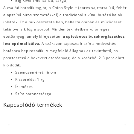
Big River (menta ízű, sárga)
A család hatodik tagját, a China Style–t (epres sajttorta ízű, fehér
alapszínű piros szemcsékkel) a tradicionális kínai busázó kaják
ihlették. Ez a mix összetételben, beltartalomban és működését
tekintve is kilóg a sorból. Minden tekintetben különleges
etetőanyag, amely kifejezetten
a spiccbotos busahorgászathoz
lett optimalizálva.
A szárazon tapasztalt szín a nedvesítés
hatására bepirosodik. A megfelelő állagnak az tekinthető, ha
pasztaszerű a bekevert etetőanyag, de a kosárból 2-3 perc alatt
kioldódik.
Szemcseméret: finom
Kiszerelés: 1 kg
Íz: mézes
Szín: narancssárga
Kapcsolódó termékek