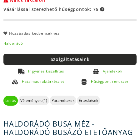
Nincs raktáron
Vásárlással szerezhető hűségpontok:
75
Hozzáadás kedvencekhez
Haldorádó
Szolgáltatásaink
Ingyenes kiszállítás
Ajándékok
Hatalmas raktárkészlet
Hűségpont rendszer
Leírás
Vélemények (1)
Paraméterek
Értesítések
HALDORÁDÓ BUSA MÉZ -
HALDORÁDÓ BUSÁZÓ ETETŐANYAG