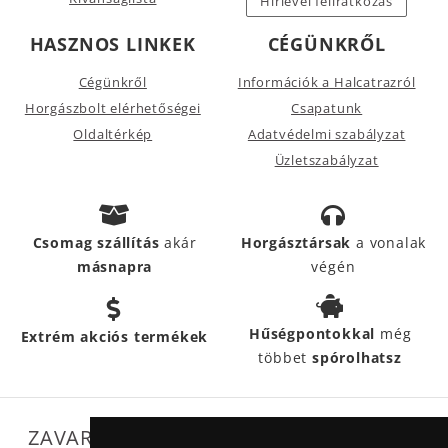
Hírlevél feliratkozás
HASZNOS LINKEK
CÉGÜNKRŐL
Cégünkről
Információk a Halcatrazról
Horgászbolt elérhetőségei
Csapatunk
Oldaltérkép
Adatvédelmi szabályzat
Üzletszabályzat
Csomag szállítás
akár
Horgásztársak
a vonalak
másnapra
végén
Hűségpontokkal
még
Extrém akciós termékek
többet
spórolhatsz
ZAVARTALAN MŰKÖDÉSÜNKET SEGÍTIK