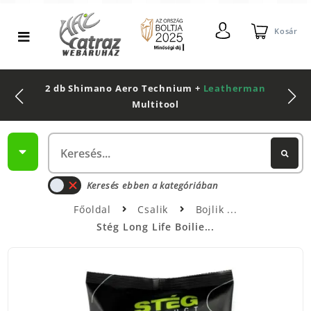
Kosár
2 db Shimano Aero Technium +
Leatherman
Multitool
Keresés ebben a kategóriában
Főoldal
Csalik
Bojlik
Stég Long Life Boilie...