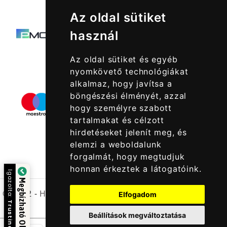
Az oldal sütiket
használ
Az oldal sütiket és egyéb
nyomkövető technológiákat
alkalmaz, hogy javítsa a
böngészési élményét, azzal
hogy személyre szabott
tartalmakat és célzott
hirdetéseket jelenít meg, és
elemzi a weboldalunk
forgalmát, hogy megtudjuk
honnan érkeztek a látogatóink.
Igazolta:
Megbízható Oldal
© 2022 -
Halcatraz Kft.
Elfogadom
Trustindex
Beállítások megváltoztatása