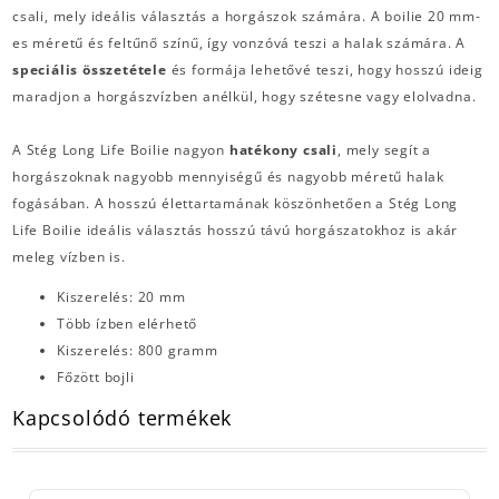
csali, mely ideális választás a horgászok számára. A boilie 20 mm-
es méretű és feltűnő színű, így vonzóvá teszi a halak számára. A
speciális összetétele
és formája lehetővé teszi, hogy hosszú ideig
maradjon a horgászvízben anélkül, hogy szétesne vagy elolvadna.
A Stég Long Life Boilie nagyon
hatékony csali
, mely segít a
horgászoknak nagyobb mennyiségű és nagyobb méretű halak
fogásában. A hosszú élettartamának köszönhetően a Stég Long
Life Boilie ideális választás hosszú távú horgászatokhoz is akár
meleg vízben is.
Kiszerelés: 20 mm
Több ízben elérhető
Kiszerelés: 800 gramm
Főzött bojli
Kapcsolódó termékek