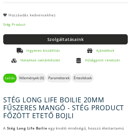
Hozzáadás kedvencekhez
Stég Product
Szolgáltatásaink
Ingyenes kiszállítás
Ajándékok
Hatalmas raktárkészlet
Hűségpont rendszer
Leírás
Vélemények (6)
Paraméterek
Értesítések
STÉG LONG LIFE BOILIE 20MM
FŰSZERES MANGÓ - STÉG PRODUCT
FŐZÖTT ETETŐ BOJLI
A
Stég Long Life Boilie
egy kiváló minőségű, hosszú élettartamú