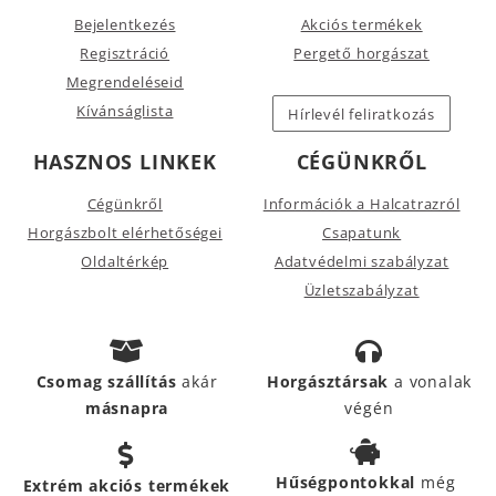
Bejelentkezés
Akciós termékek
Regisztráció
Pergető horgászat
Megrendeléseid
Kívánságlista
Hírlevél feliratkozás
HASZNOS LINKEK
CÉGÜNKRŐL
Cégünkről
Információk a Halcatrazról
Horgászbolt elérhetőségei
Csapatunk
Oldaltérkép
Adatvédelmi szabályzat
Üzletszabályzat
Csomag szállítás
akár
Horgásztársak
a vonalak
másnapra
végén
Hűségpontokkal
még
Extrém akciós termékek