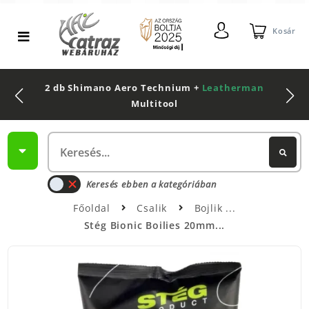
Kosár
2 db Shimano Aero Technium +
Leatherman
Multitool
Keresés ebben a kategóriában
Főoldal
Csalik
Bojlik
Stég Bionic Boilies 20mm...