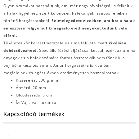
Olyan aromákat használtunk, ami már nagy távolságról is felkeltik
a halak figyelmét, ezért különösen hatékonyak iszapos fenéken
történő horgászatoknál.
Felmelegedett vizekben, amikor a halak
emésztése felgyorsul kimagasló eredményeket tudunk vele
elérni.
Tökéletes kör keresztmetszete és sima felülete miatt
kiválóan
dobócsövezhető.
Speciális főzési eljárással készül, ezért az aroma
anyagok és a halak számára fontos összetevők nem főnek ki a
bojliból a készités során. Amur horgászatra is kiválóan
megfelelnek és egész évben eredményesen használhatóak!
Kiszerelés: 800 gramm
Átmérő: 20 mm
Oldódási idő: 8 óra
Íz: Vajsavas kukorica
Kapcsolódó termékek