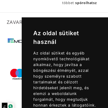
többet
spórolhatsz
ZAVARTALAN MŰKÖDÉSÜNKET SEGÍTIK
Az oldal sütiket
használ
Az oldal sütiket és egyéb
nyomkövető technológiákat
alkalmaz, hogy javítsa a
böngészési élményét, azzal
hogy személyre szabott
tartalmakat és célzott
hirdetéseket jelenít meg, és
elemzi a weboldalunk
forgalmát, hogy megtudjuk
honnan érkeztek a látogatóink.