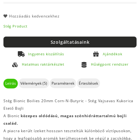
Hozzáadás kedvencekhez
Stég Product
Szolgáltatásaink
Ingyenes kiszállítás
Ajándékok
Hatalmas raktárkészlet
Hűségpont rendszer
Leírás
Vélemények (5)
Paraméterek
Értesítések
Stég Bionic Boilies 20mm Corn-N-Butyric - Stég Vajsavas Kukorica
Etető Bojli
A Bionic
közepes oldódású, magas szénhidráttartalmú bojli
család.
A piacra került ízeket hosszan teszteltük különböző víztípusokon,
hogy a legfogósabb aromák kerülhessenek be végül a zacskókba.