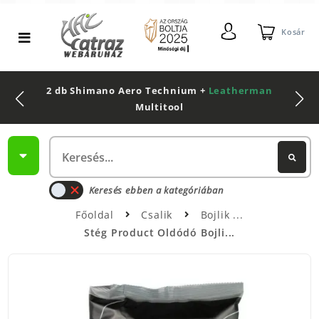
Kosár
2 db Shimano Aero Technium +
Leatherman
Multitool
Keresés ebben a kategóriában
Főoldal
Csalik
Bojlik
Stég Product Oldódó Bojli...