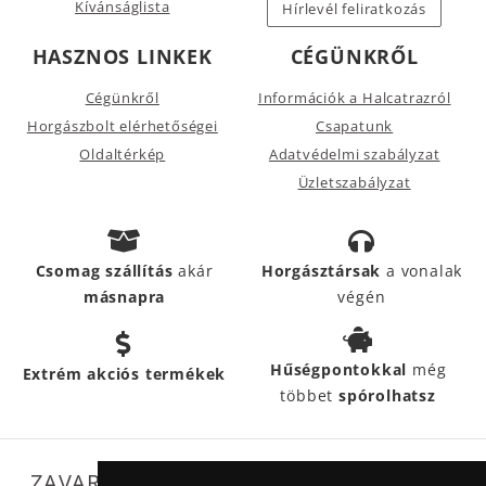
Kívánságlista
Hírlevél feliratkozás
HASZNOS LINKEK
CÉGÜNKRŐL
Cégünkről
Információk a Halcatrazról
Horgászbolt elérhetőségei
Csapatunk
Oldaltérkép
Adatvédelmi szabályzat
Üzletszabályzat
Csomag szállítás
akár
Horgásztársak
a vonalak
másnapra
végén
Hűségpontokkal
még
Extrém akciós termékek
többet
spórolhatsz
ZAVARTALAN MŰKÖDÉSÜNKET SEGÍTIK