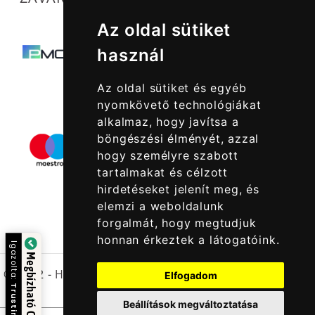
Az oldal sütiket
használ
Az oldal sütiket és egyéb
nyomkövető technológiákat
alkalmaz, hogy javítsa a
böngészési élményét, azzal
hogy személyre szabott
tartalmakat és célzott
hirdetéseket jelenít meg, és
elemzi a weboldalunk
forgalmát, hogy megtudjuk
honnan érkeztek a látogatóink.
Igazolta:
Megbízható Oldal
© 2022 -
Halcatraz Kft.
Elfogadom
Trustindex
Beállítások megváltoztatása