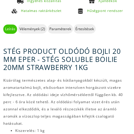
Ingyenes kiszállítás
Ajándékok
Hatalmas raktárkészlet
Hűségpont rendszer
Leírás
Vélemények (2)
Paraméterek
Értesítések
STÉG PRODUCT OLDÓDÓ BOJLI 20
MM EPER - STÉG SOLUBLE BOILIE
20MM STRAWBERRY 1KG
Kizárólag természetes alap- és kötőanyagokból készült, magas
aromatartalmú bojli, elsősorban intenzíven horgászott vizekre
kifejlesztve. Az oldódási ideje vízhőmérséklettől függően kb. 40
perc - 6 óra közé tehető. Az oldódási folyamat vizet érés után
azonnal elkezdődik, és a leváló részecskék illetve az áramló
aromák a vízoszlop teljes magasságában kifejtik csalogató
hatásukat.
Kiszerelés: 1 kg