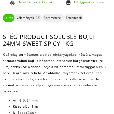
Hatalmas raktárkészlet
Hűségpont rendszer
Leírás
Vélemények (22)
Paraméterek
Értesítések
STÉG PRODUCT SOLUBLE BOJLI
24MM SWEET SPICY 1KG
Kizárólag természetes alap és kötőanyagokból készült, magas
aromatartalmú bojli, elsősorban intenzíven horgászott vizekre
kifejlesztve. Az oldódási ideje a víz hőmérséklettől függően kb. 40
perc - 6 óra közé tehető. Az oldódási folyamat vizet érés után
azonnal elkezdődik, és a leváló részecskék illetve az áramló
aromák a vízoszlop teljes magasságában kifejtik csalogató
hatásukat.
Átmérő: 24 mm
Kiszerelés: 1 kg
Íz: Édes fűszer