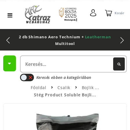
Kosár
2 db Shimano Aero Technium +
Leatherman
Multitool
Keresés ebben a kategóriában
Főoldal
Csalik
Bojlik
Stég Product Soluble Bojli...