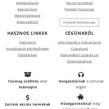
Bejelentkezés
Akciós termékek
Regisztráció
Pergető horgászat
Megrendeléseid
Kívánságlista
Hírlevél feliratkozás
HASZNOS LINKEK
CÉGÜNKRŐL
Cégünkről
Információk a Halcatrazról
Horgászbolt elérhetőségei
Csapatunk
Oldaltérkép
Adatvédelmi szabályzat
Üzletszabályzat
Csomag szállítás
akár
Horgásztársak
a vonalak
másnapra
végén
Hűségpontokkal
még
Extrém akciós termékek