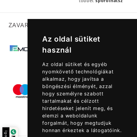
többet
spórolhatsz
ZAVARTALAN MŰKÖDÉSÜNKET SEGÍTIK
Az oldal sütiket
használ
Az oldal sütiket és egyéb
nyomkövető technológiákat
alkalmaz, hogy javítsa a
böngészési élményét, azzal
hogy személyre szabott
tartalmakat és célzott
hirdetéseket jelenít meg, és
elemzi a weboldalunk
forgalmát, hogy megtudjuk
honnan érkeztek a látogatóink.