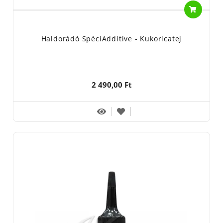
Haldorádó SpéciAdditive - Kukoricatej
2 490,00 Ft