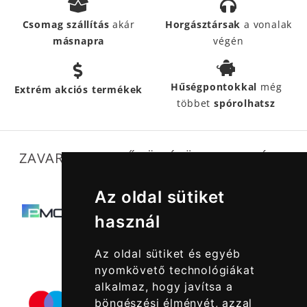
Csomag szállítás
akár
Horgásztársak
a vonalak
másnapra
végén
Hűségpontokkal
még
Extrém akciós termékek
többet
spórolhatsz
ZAVARTALAN MŰKÖDÉSÜNKET SEGÍTIK
Az oldal sütiket
használ
Az oldal sütiket és egyéb
nyomkövető technológiákat
alkalmaz, hogy javítsa a
böngészési élményét, azzal