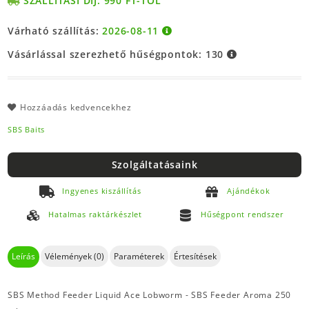
SZÁLLÍTÁSI DÍJ: 990 FT-TÓL
Várható szállítás:
2026-08-11
Vásárlással szerezhető hűségpontok:
130
Hozzáadás kedvencekhez
SBS Baits
Szolgáltatásaink
Ingyenes kiszállítás
Ajándékok
Hatalmas raktárkészlet
Hűségpont rendszer
Leírás
Vélemények (0)
Paraméterek
Értesítések
SBS Method Feeder Liquid Ace Lobworm - SBS Feeder Aroma 250