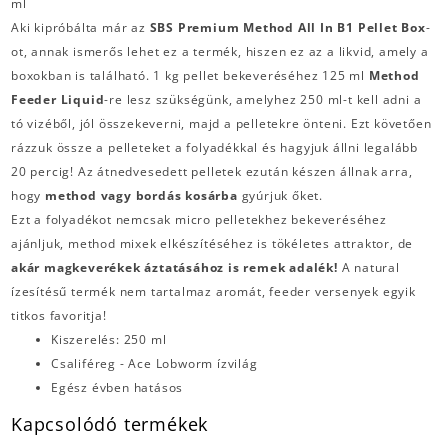
ml
Aki kipróbálta már az
SBS Premium Method All In B1 Pellet Box
-
ot, annak ismerős lehet ez a termék, hiszen ez az a likvid, amely a
boxokban is található. 1 kg pellet bekeveréséhez 125 ml
Method
Feeder Liquid
-re lesz szükségünk, amelyhez 250 ml-t kell adni a
tó vizéből, jól összekeverni, majd a pelletekre önteni. Ezt követően
rázzuk össze a pelleteket a folyadékkal és hagyjuk állni legalább
20 percig! Az átnedvesedett pelletek ezután készen állnak arra,
hogy
method vagy bordás kosárba
gyúrjuk őket.
Ezt a folyadékot nemcsak micro pelletekhez bekeveréséhez
ajánljuk, method mixek elkészítéséhez is tökéletes attraktor, de
akár magkeverékek áztatásához is remek adalék!
A natural
ízesítésű termék nem tartalmaz aromát, feeder versenyek egyik
titkos favoritja!
Kiszerelés: 250 ml
Csaliféreg - Ace Lobworm ízvilág
Egész évben hatásos
Kapcsolódó termékek