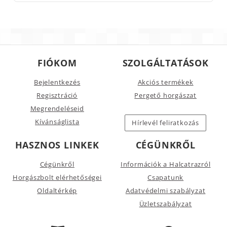
FIÓKOM
SZOLGÁLTATÁSOK
Bejelentkezés
Akciós termékek
Regisztráció
Pergető horgászat
Megrendeléseid
Kívánságlista
Hírlevél feliratkozás
HASZNOS LINKEK
CÉGÜNKRŐL
Cégünkről
Információk a Halcatrazról
Horgászbolt elérhetőségei
Csapatunk
Oldaltérkép
Adatvédelmi szabályzat
Üzletszabályzat