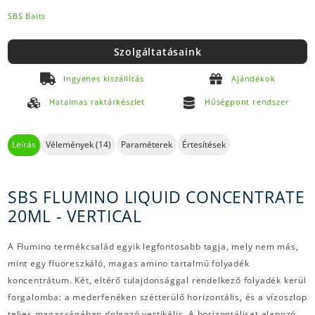
SBS Baits
Szolgáltatásaink
Ingyenes kiszállítás
Ajándékok
Hatalmas raktárkészlet
Hűségpont rendszer
Leírás
Vélemények (14)
Paraméterek
Értesítések
SBS FLUMINO LIQUID CONCENTRATE
20ML - VERTICAL
A Flumino termékcsalád egyik legfontosabb tagja, mely nem más,
mint egy fluoreszkáló, magas amino tartalmú folyadék
koncentrátum. Két, eltérő tulajdonsággal rendelkező folyadék kerül
forgalomba: a mederfenéken szétterülő horizontális, és a vízoszlop
teljes magasságában dolgozó vertikális. A horizontálisat alapozó