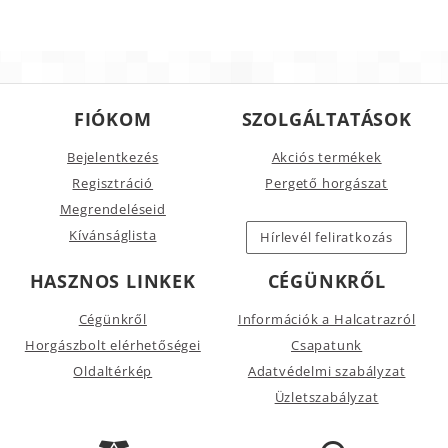
FIÓKOM
SZOLGÁLTATÁSOK
Bejelentkezés
Akciós termékek
Regisztráció
Pergető horgászat
Megrendeléseid
Kívánságlista
Hírlevél feliratkozás
HASZNOS LINKEK
CÉGÜNKRŐL
Cégünkről
Információk a Halcatrazról
Horgászbolt elérhetőségei
Csapatunk
Oldaltérkép
Adatvédelmi szabályzat
Üzletszabályzat