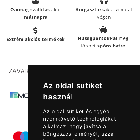
Csomag szállítás
akár
Horgásztársak
a vonalak
másnapra
végén
Hűségpontokkal
még
Extrém akciós termékek
többet
spórolhatsz
ZAVARTALAN MŰKÖDÉSÜNKET SEGÍTIK
Az oldal sütiket
használ
Az oldal sütiket és egyéb
nyomkövető technológiákat
alkalmaz, hogy javítsa a
böngészési élményét, azzal