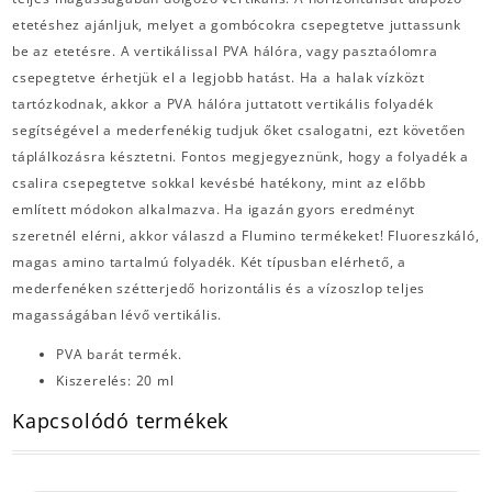
etetéshez ajánljuk, melyet a gombócokra csepegtetve juttassunk
be az etetésre. A vertikálissal PVA hálóra, vagy pasztaólomra
csepegtetve érhetjük el a legjobb hatást. Ha a halak vízközt
tartózkodnak, akkor a PVA hálóra juttatott vertikális folyadék
segítségével a mederfenékig tudjuk őket csalogatni, ezt követően
táplálkozásra késztetni. Fontos megjegyeznünk, hogy a folyadék a
csalira csepegtetve sokkal kevésbé hatékony, mint az előbb
említett módokon alkalmazva. Ha igazán gyors eredményt
szeretnél elérni, akkor válaszd a Flumino termékeket! Fluoreszkáló,
magas amino tartalmú folyadék. Két típusban elérhető, a
mederfenéken szétterjedő horizontális és a vízoszlop teljes
magasságában lévő vertikális.
PVA barát termék.
Kiszerelés: 20 ml
Kapcsolódó termékek