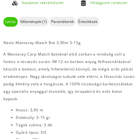
Hatalmas raktárkészlet
Hűségpont rendszer
Leírás
Vélemények (1)
Paraméterek
Értesítések
Nevis Mantaray Match Bot 3,90m 5-15g
A Mantaray Carp Match botoknál első sorban a minőség volt a
fontos a tervezés során. IM 12-es karbon anyag felhasználásával
készült a bottest, amely hihetetlenül könnyű, de mégis erős pálcát
eredményez. Nagy távolságot tudunk vele elérni, a fárasztás során
pedig élmény vele a horgászat. A 100% tisztaságú karbonszálakat
egy speciális anyaggal ötvözték, így strapabíró és erős botot
kapunk.
Hossz: 3,90 m
Dobósúly: 5-15 gr
Tagok száma: 3 db
Gyűrű típus: SIC