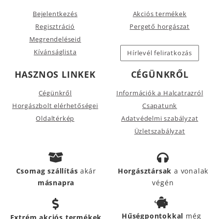
Bejelentkezés
Akciós termékek
Regisztráció
Pergető horgászat
Megrendeléseid
Kívánságlista
Hírlevél feliratkozás
HASZNOS LINKEK
CÉGÜNKRŐL
Cégünkről
Információk a Halcatrazról
Horgászbolt elérhetőségei
Csapatunk
Oldaltérkép
Adatvédelmi szabályzat
Üzletszabályzat
Csomag szállítás
akár
Horgásztársak
a vonalak
másnapra
végén
Hűségpontokkal
még
Extrém akciós termékek