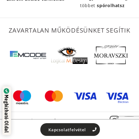
többet
spórolhatsz
ZAVARTALAN MŰKÖDÉSÜNKET SEGÍTIK
ta:
Megbízható Oldal
ndex
© 2022 -
Halcatraz Kft.
Kapcsolatfelvétel