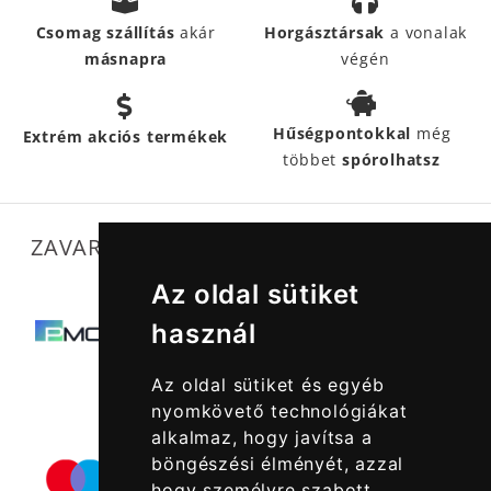
Csomag szállítás
akár
Horgásztársak
a vonalak
másnapra
végén
Hűségpontokkal
még
Extrém akciós termékek
többet
spórolhatsz
ZAVARTALAN MŰKÖDÉSÜNKET SEGÍTIK
Az oldal sütiket
használ
Az oldal sütiket és egyéb
nyomkövető technológiákat
alkalmaz, hogy javítsa a
böngészési élményét, azzal
hogy személyre szabott