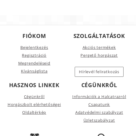
FIÓKOM
SZOLGÁLTATÁSOK
Bejelentkezés
Akciós termékek
Regisztráció
Pergető horgászat
Megrendeléseid
Kívánságlista
Hírlevél feliratkozás
HASZNOS LINKEK
CÉGÜNKRŐL
Cégünkről
Információk a Halcatrazról
Horgászbolt elérhetőségei
Csapatunk
Oldaltérkép
Adatvédelmi szabályzat
Üzletszabályzat