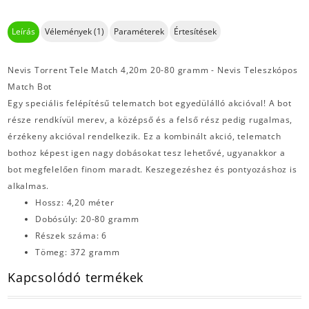
Leírás
Vélemények (1)
Paraméterek
Értesítések
Nevis Torrent Tele Match 4,20m 20-80 gramm - Nevis Teleszkópos
Match Bot
Egy speciális felépítésű telematch bot egyedülálló akcióval! A bot
része rendkívül merev, a középső és a felső rész pedig rugalmas,
érzékeny akcióval rendelkezik. Ez a kombinált akció, telematch
bothoz képest igen nagy dobásokat tesz lehetővé, ugyanakkor a
bot megfelelően finom maradt. Keszegezéshez és pontyozáshoz is
alkalmas.
Hossz: 4,20 méter
Dobósúly: 20-80 gramm
Részek száma: 6
Tömeg: 372 gramm
Kapcsolódó termékek