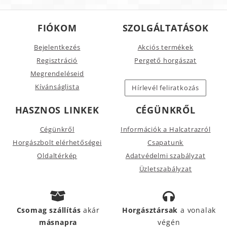
FIÓKOM
SZOLGÁLTATÁSOK
Bejelentkezés
Akciós termékek
Regisztráció
Pergető horgászat
Megrendeléseid
Kívánságlista
Hírlevél feliratkozás
HASZNOS LINKEK
CÉGÜNKRŐL
Cégünkről
Információk a Halcatrazról
Horgászbolt elérhetőségei
Csapatunk
Oldaltérkép
Adatvédelmi szabályzat
Üzletszabályzat
Csomag szállítás
akár
Horgásztársak
a vonalak
másnapra
végén