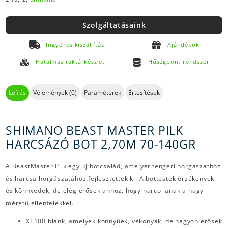
Szolgáltatásaink
Ingyenes kiszállítás
Ajándékok
Hatalmas raktárkészlet
Hűségpont rendszer
Leírás
Vélemények (0)
Paraméterek
Értesítések
SHIMANO BEAST MASTER PILK
HARCSÁZÓ BOT 2,70M 70-140GR
A BeastMaster Pilk egy új botcsalád, amelyet tengeri horgászathoz
és harcsa horgászatához fejlesztettek ki. A bottestek érzékenyek
és könnyedek, de elég erősek ahhoz, hogy harcoljanak a nagy
méretű ellenfelekkel.
XT100 blank, amelyek könnyűek, vékonyak, de nagyon erősek