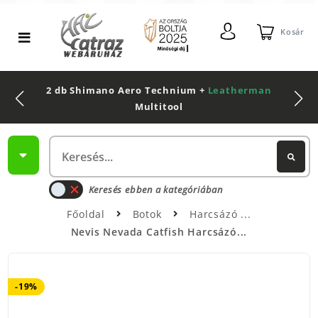
Kosár
2 db Shimano Aero Technium +
Leatherman
Multitool
Keresés ebben a kategóriában
Főoldal
Botok
Harcsázó
Nevis Nevada Catfish Harcsázó...
-19%