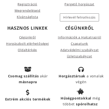
Regisztráció
Pergető horgászat
Megrendeléseid
Kívánságlista
Hírlevél feliratkozás
HASZNOS LINKEK
CÉGÜNKRŐL
Cégünkről
Információk a Halcatrazról
Horgászbolt elérhetőségei
Csapatunk
Oldaltérkép
Adatvédelmi szabályzat
Üzletszabályzat
Csomag szállítás
akár
Horgásztársak
a vonalak
másnapra
végén
Hűségpontokkal
még
Extrém akciós termékek
többet
spórolhatsz