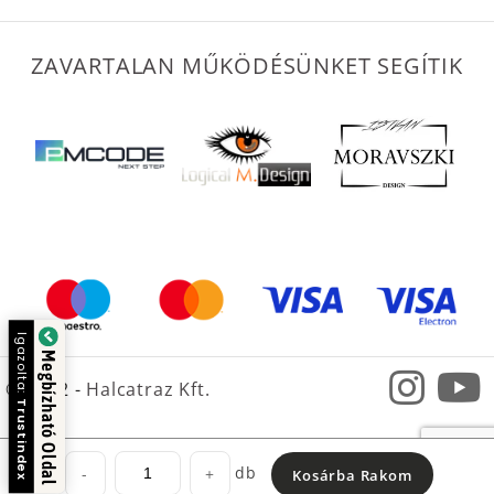
ZAVARTALAN MŰKÖDÉSÜNKET SEGÍTIK
Igazolta:
Megbízható Oldal
© 2022 -
Halcatraz Kft.
Trustindex
db
-
+
Kosárba Rakom