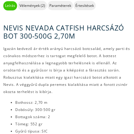
Leírás
Vélemények (2)
Paraméterek
Értesítések
NEVIS NEVADA CATFISH HARCSÁZÓ
BOT 300-500G 2,70M
Igazán kedvező ár-érték arányú harcsázó botcsalád, amely parti és
csónakos módszerhez is tartogat megfelelő botot. A bottest
anyagfelhasználása a legnagyobb terhelésnek is ellenáll. Az
orsótartó és a gyűrűsor is bírja a kiképzést a fárasztás során.
Robusztus kialakítása miatt egy igazi harcsázó botot alkotott a
Nevis. A véggyűrű dupla peremes kialakítása miatt a fonott zsinór
okozta terhelést is kibírja.
Bothossz: 2,70 m
Dobósúly: 300-500 gr
Bottagok száma: 2
Tömeg: 552 gr
Gyűrű típusa: SIC