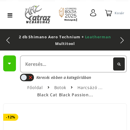
Kosár
2 db Shimano Aero Technium +
Leatherman
Multitool
Keresés ebben a kategóriában
Főoldal
Botok
Harcsázó
Black Cat Black Passion...
-12%