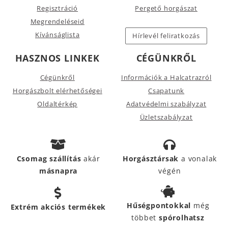
Regisztráció
Pergető horgászat
Megrendeléseid
Kívánságlista
Hírlevél feliratkozás
HASZNOS LINKEK
CÉGÜNKRŐL
Cégünkről
Információk a Halcatrazról
Horgászbolt elérhetőségei
Csapatunk
Oldaltérkép
Adatvédelmi szabályzat
Üzletszabályzat
Csomag szállítás
akár
Horgásztársak
a vonalak
másnapra
végén
Hűségpontokkal
még
Extrém akciós termékek
többet
spórolhatsz