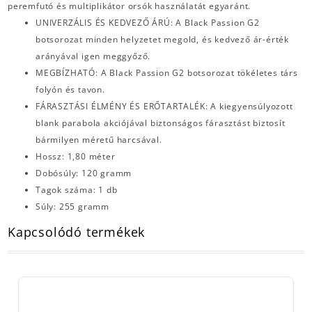
peremfutó és multiplikátor orsók használatát egyaránt.
UNIVERZÁLIS ÉS KEDVEZŐ ÁRÚ: A Black Passion G2
botsorozat minden helyzetet megold, és kedvező ár-érték
arányával igen meggyőző.
MEGBÍZHATÓ: A Black Passion G2 botsorozat tökéletes társ
folyón és tavon.
FÁRASZTÁSI ÉLMÉNY ÉS ERŐTARTALÉK: A kiegyensúlyozott
blank parabola akciójával biztonságos fárasztást biztosít
bármilyen méretű harcsával.
Hossz: 1,80 méter
Dobósúly: 120 gramm
Tagok száma: 1 db
Súly: 255 gramm
Kapcsolódó termékek