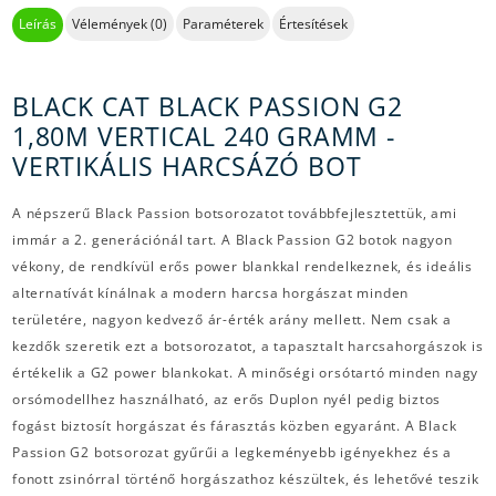
Leírás
Vélemények (0)
Paraméterek
Értesítések
BLACK CAT BLACK PASSION G2
1,80M VERTICAL 240 GRAMM -
VERTIKÁLIS HARCSÁZÓ BOT
A népszerű Black Passion botsorozatot továbbfejlesztettük, ami
immár a 2. generációnál tart. A Black Passion G2 botok nagyon
vékony, de rendkívül erős power blankkal rendelkeznek, és ideális
alternatívát kínálnak a modern harcsa horgászat minden
területére, nagyon kedvező ár-érték arány mellett. Nem csak a
kezdők szeretik ezt a botsorozatot, a tapasztalt harcsahorgászok is
értékelik a G2 power blankokat. A minőségi orsótartó minden nagy
orsómodellhez használható, az erős Duplon nyél pedig biztos
fogást biztosít horgászat és fárasztás közben egyaránt. A Black
Passion G2 botsorozat gyűrűi a legkeményebb igényekhez és a
fonott zsinórral történő horgászathoz készültek, és lehetővé teszik