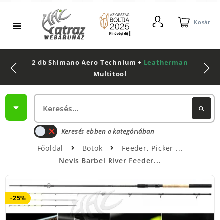
Kosár
2 db Shimano Aero Technium +
Leatherman
Multitool
Keresés ebben a kategóriában
Főoldal
Botok
Feeder, Picker
Nevis Barbel River Feeder...
-25%