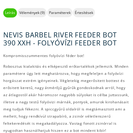
Leírás
Vélemények (9)
Paraméterek
Értesítések
NEVIS BARBEL RIVER FEEDER BOT
390 XXH - FOLYÓVÍZI FEEDER BOT
Kompromisszummentes folyóvízi féder bot!
Robosztus kialakitás és elképesztő erőtartalékok jellemzik. Minden
paramétere úgy lett meghatározva, hogy megfeleljen a folyóvízi
horgászat extrém igényeinek. Végletekig megerősitett bottest és
erősitett keretű, nagy átmérőjű gyűrűk gondoskodnak arról, hogy
az átlagostól akár háromszor nagyobb súlyokat is célba juttassunk,
illetve a nagy testű folyóvizi márnák, pontyok, amurok kirohanásait
meg tudjuk fékezni. A spiccgyűrű oldalról is megtámasztott ami a
mellett, hogy rendkívül strapabíró, a zsinór véletlenszerű
feltekeredését is megakadályozza. Vastag fonott zsinórral is
nyugodtan használhatjuk hiszen ez a bot mindent kibír!