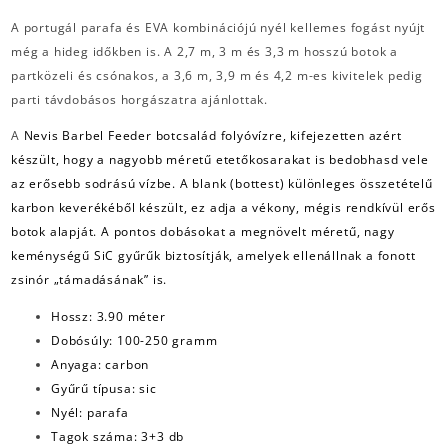
A portugál parafa és EVA kombinációjú nyél kellemes fogást nyújt
még a hideg időkben is. A 2,7 m, 3 m és 3,3 m hosszú botok a
partközeli és csónakos, a 3,6 m, 3,9 m és 4,2 m-es kivitelek pedig
parti távdobásos horgászatra ajánlottak.
A
Nevis Barbel Feeder botcsalád folyóvízre, kifejezetten azért
készült, hogy a nagyobb méretű etetőkosarakat is bedobhasd vele
az erősebb sodrású vízbe. A blank (bottest) különleges összetételű
karbon keverékéből készült, ez adja a vékony, mégis rendkívül erős
botok alapját. A pontos dobásokat a megnövelt méretű, nagy
keménységű SiC gyűrűk biztosítják, amelyek ellenállnak a fonott
zsinór „támadásának” is.
Hossz: 3.90 méter
Dobósúly: 100-250 gramm
Anyaga: carbon
Gyűrű típusa: sic
Nyél: parafa
Tagok száma: 3+3 db