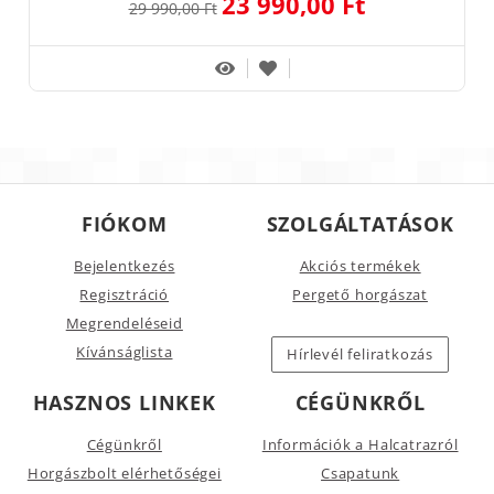
23 990,00 Ft
29 990,00 Ft
FIÓKOM
SZOLGÁLTATÁSOK
Bejelentkezés
Akciós termékek
Regisztráció
Pergető horgászat
Megrendeléseid
Kívánságlista
Hírlevél feliratkozás
HASZNOS LINKEK
CÉGÜNKRŐL
Cégünkről
Információk a Halcatrazról
Horgászbolt elérhetőségei
Csapatunk