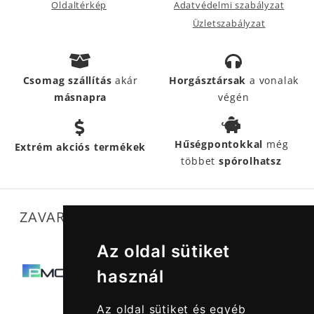
Oldaltérkép
Adatvédelmi szabályzat
Üzletszabályzat
Csomag szállítás
akár
Horgásztársak
a vonalak
másnapra
végén
Hűségpontokkal
még
Extrém akciós termékek
többet
spórolhatsz
ZAVARTALAN MŰKÖDÉSÜNKET SEGÍTIK
Az oldal sütiket
használ
Az oldal sütiket és egyéb