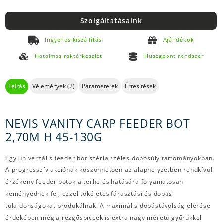
Szolgáltatásaink
Ingyenes kiszállítás
Ajándékok
Hatalmas raktárkészlet
Hűségpont rendszer
Leírás
Vélemények (2)
Paraméterek
Értesítések
NEVIS VANITY CARP FEEDER BOT
2,70M H 45-130G
Egy univerzális feeder bot széria széles dobósúly tartományokban.
A progresszív akciónak köszönhetően az alaphelyzetben rendkívül
érzékeny feeder botok a terhelés hatására folyamatosan
keményednek fel, ezzel tökéletes fárasztási és dobási
tulajdonságokat produkálnak. A maximális dobástávolság elérése
érdekében még a rezgőspiccek is extra nagy méretű gyűrűkkel