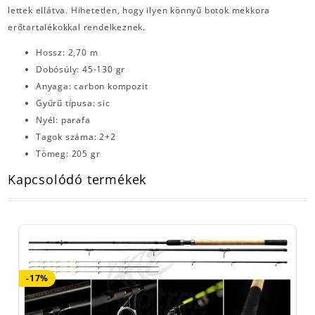
lettek ellátva
. Hihetetlen, hogy ilyen könnyű botok mekkora
erőtartalékokkal rendelkeznek.
Hossz: 2,70 m
Dobósúly: 45-130 gr
Anyaga: carbon kompozit
Gyűrű típusa: sic
Nyél: parafa
Tagok száma: 2+2
Tömeg: 205 gr
Kapcsolódó termékek
-17%