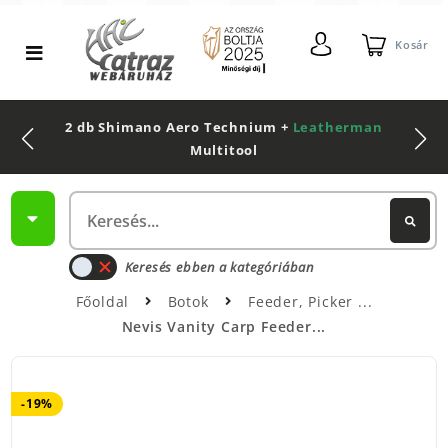
Kosár
2 db Shimano Aero Technium +
Leatherman
Multitool
Keresés ebben a kategóriában
Főoldal
Botok
Feeder, Picker
Nevis Vanity Carp Feeder...
-19%