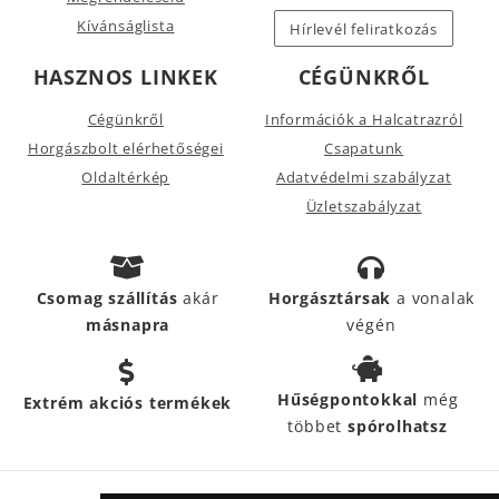
Kívánságlista
Hírlevél feliratkozás
HASZNOS LINKEK
CÉGÜNKRŐL
Cégünkről
Információk a Halcatrazról
Horgászbolt elérhetőségei
Csapatunk
Oldaltérkép
Adatvédelmi szabályzat
Üzletszabályzat
Csomag szállítás
akár
Horgásztársak
a vonalak
másnapra
végén
Hűségpontokkal
még
Extrém akciós termékek
többet
spórolhatsz