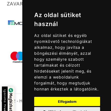
ZAVARTALAN MŰKÖDÉSÜNKET SEGÍTIK
Az oldal sütiket
használ
Az oldal sütiket és egyéb
nyomkövető technológiákat
alkalmaz, hogy javítsa a
böngészési élményét, azzal
hogy személyre szabott
tartalmakat és célzott
hirdetéseket jelenít meg, és
elemzi a weboldalunk
forgalmát, hogy megtudjuk
honnan érkeztek a látogatóink.
Igazolta:
Megbízható Oldal
© 2022 -
Halcatraz Kft.
Elfogadom