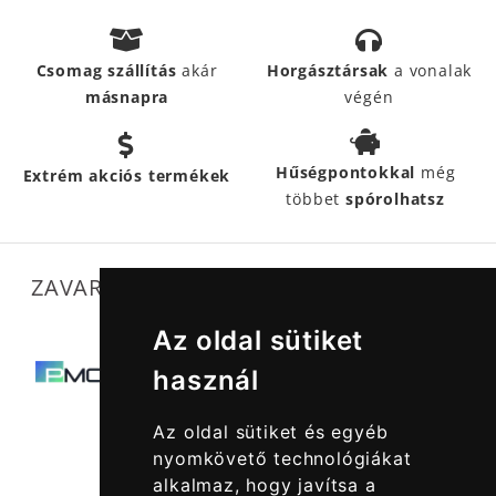
Csomag szállítás
akár
Horgásztársak
a vonalak
másnapra
végén
Hűségpontokkal
még
Extrém akciós termékek
többet
spórolhatsz
ZAVARTALAN MŰKÖDÉSÜNKET SEGÍTIK
Az oldal sütiket
használ
Az oldal sütiket és egyéb
nyomkövető technológiákat
alkalmaz, hogy javítsa a