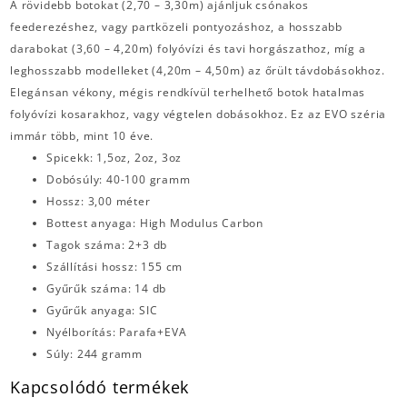
A rövidebb botokat (2,70 – 3,30m) ajánljuk csónakos
feederezéshez, vagy partközeli pontyozáshoz, a hosszabb
darabokat (3,60 – 4,20m) folyóvízi és tavi horgászathoz, míg a
leghosszabb modelleket (4,20m – 4,50m) az őrült távdobásokhoz.
Elegánsan vékony, mégis rendkívül terhelhető botok hatalmas
folyóvízi kosarakhoz, vagy végtelen dobásokhoz. Ez az EVO széria
immár több, mint 10 éve.
Spicekk: 1,5oz, 2oz, 3oz
Dobósúly: 40-100 gramm
Hossz: 3,00 méter
Bottest anyaga: High Modulus Carbon
Tagok száma: 2+3 db
Szállítási hossz: 155 cm
Gyűrűk száma: 14 db
Gyűrűk anyaga: SIC
Nyélborítás: Parafa+EVA
Súly: 244 gramm
Kapcsolódó termékek