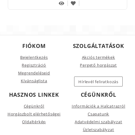
FIÓKOM
SZOLGÁLTATÁSOK
Bejelentkezés
Akciós termékek
Regisztráció
Pergető horgászat
Megrendeléseid
Kívánságlista
Hírlevél feliratkozás
HASZNOS LINKEK
CÉGÜNKRŐL
Cégünkről
Információk a Halcatrazról
Horgászbolt elérhetőségei
Csapatunk
Oldaltérkép
Adatvédelmi szabályzat
Üzletszabályzat