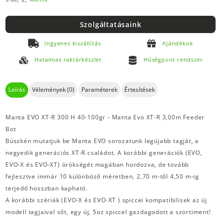
Szolgáltatásaink
Ingyenes kiszállítás
Ajándékok
Hatalmas raktárkészlet
Hűségpont rendszer
Leírás
Vélemények (0)
Paraméterek
Értesítések
Manta EVO XT-R 300 H 40-100gr - Manta Evo XT-R 3,00m Feeder
Bot
Büszkén mutatjuk be Manta EVO sorozatunk legújabb tagját, a
negyedik generációs XT-R családot. A korábbi generációk (EVO,
EVO-X és EVO-XT) örökségét magában hordozva, de tovább
fejlesztve immár 10 különböző méretben, 2,70 m-től 4,50 m-ig
terjedő hosszban kapható.
A korábbi szériák (EVO-X és EVO-XT ) spiccei kompatibilisek az új
modell tagjaival sőt, egy új, 5oz spiccel gazdagodott a szortiment!