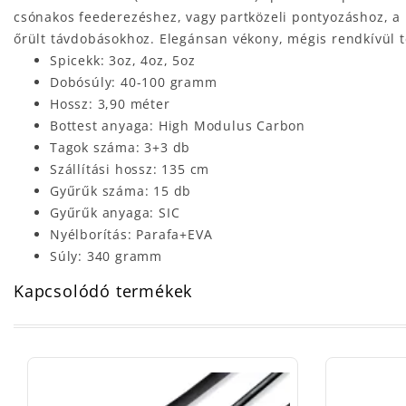
csónakos feederezéshez, vagy partközeli pontyozáshoz, a 
őrült távdobásokhoz. Elegánsan vékony, mégis rendkívül t
Spicekk: 3oz, 4oz, 5oz
Dobósúly: 40-100 gramm
Hossz: 3,90 méter
Bottest anyaga: High Modulus Carbon
Tagok száma: 3+3 db
Szállítási hossz: 135 cm
Gyűrűk száma: 15 db
Gyűrűk anyaga: SIC
Nyélborítás: Parafa+EVA
Súly: 340 gramm
Kapcsolódó termékek