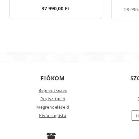
37 990,00 Ft
28 990,
FIÓKOM
SZ
Bejelentkezés
Regisztráció
Megrendeléseid
Kívánságlista
H