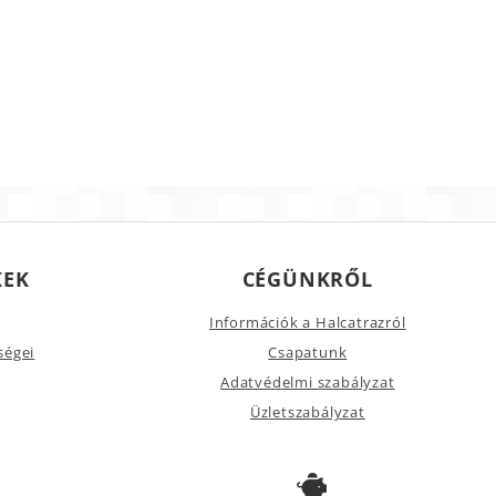
KEK
CÉGÜNKRŐL
Információk a Halcatrazról
ségei
Csapatunk
Adatvédelmi szabályzat
Üzletszabályzat