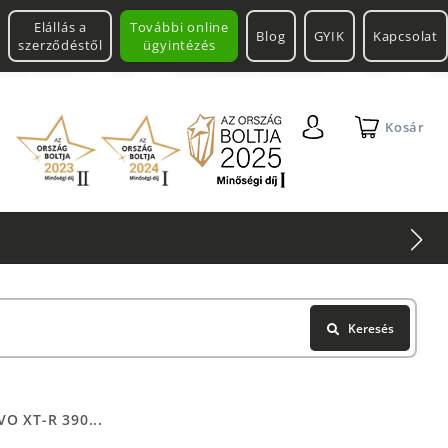
Elállás a
További online
Blog
GYIK
Kapcsolat
szerződéstől
ügyintézés
Kosár
Keresés
O XT-R 390...