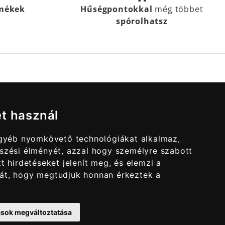
rmékek
Hűségpontokkal
még többet
spórolhatsz
et használ
egyéb nyomkövető technológiákat alkalmaz,
szési élményét, azzal hogy személyre szabott
t hirdetéseket jelenít meg, és elemzi a
át, hogy megtudjuk honnan érkeztek a
tások megváltoztatása