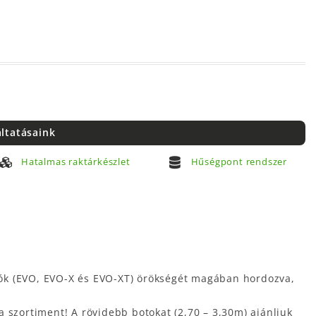
áltatásaink
Hatalmas raktárkészlet
Hűségpont rendszer
iók (EVO, EVO-X és EVO-XT) örökségét magában hordozva,
 a szortiment! A rövidebb botokat (2,70 – 3,30m) ajánljuk