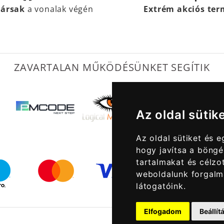
társak
a vonalak végén
Extrém akciós te
ZAVARTALAN MŰKÖDÉSÜNKET SEGÍTIK
Az oldal sütik
Az oldal sütiket és 
hogy javítsa a böngé
tartalmakat és célzot
weboldalunk forgalm
látogatóink.
Elfogadom
Beállí