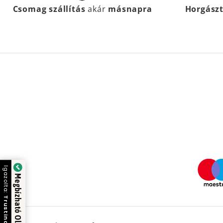
Csomag szállítás
akár
másnapra
Horgász
Igazolta:
Megbízható Oldal
Trustindex