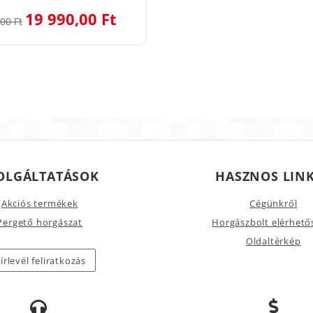
19 990,00 Ft
00 Ft
OLGÁLTATÁSOK
HASZNOS LIN
Akciós termékek
Cégünkről
Pergető horgászat
Horgászbolt elérhető
Oldaltérkép
írlevél feliratkozás