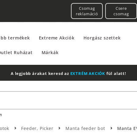
Csomag
Csere
reklamáció
csomag
űbb termékek
Extreme Akciók
Horgász szettek
utlet Ruházat
Márkák
A legjobb árakat keresd az
EXTRÉM AKCIÓK
fül alatt!
n
otok
Feeder, Picker
Manta feeder bot
Manta EV