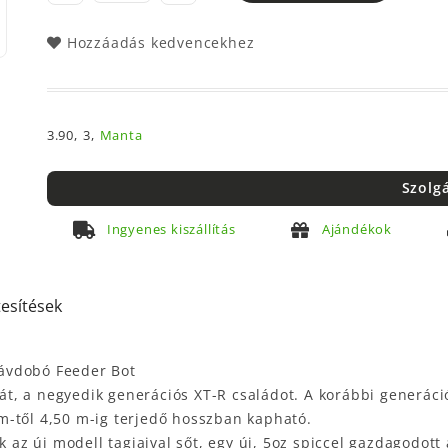
Hozzáadás kedvencekhez
3.90,
3,
Manta
Szolg
Ingyenes kiszállítás
Ajándékok
tesítések
ávdobó Feeder Bot
t, a negyedik generációs XT-R családot. A korábbi generác
m-től 4,50 m-ig terjedő hosszban kapható.
k az új modell tagjaival sőt, egy új, 5oz spiccel gazdagodott