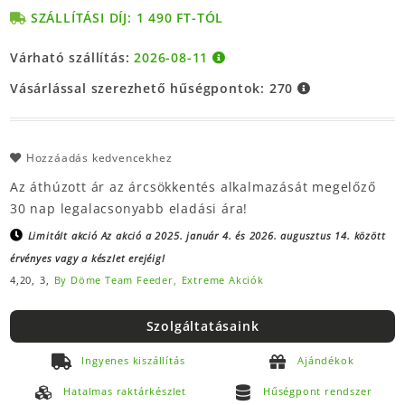
SZÁLLÍTÁSI DÍJ: 1 490 FT-TÓL
Várható szállítás:
2026-08-11
Vásárlással szerezhető hűségpontok:
270
Hozzáadás kedvencekhez
Az áthúzott ár az árcsökkentés alkalmazását megelőző
30 nap legalacsonyabb eladási ára!
Limitált akció
Az akció a 2025. január 4. és 2026. augusztus 14. között
érvényes vagy a készlet erejéig!
4,20,
3,
By Döme Team Feeder,
Extreme Akciók
Szolgáltatásaink
Ingyenes kiszállítás
Ajándékok
Hatalmas raktárkészlet
Hűségpont rendszer