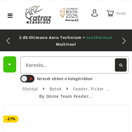
Kosár
2 db Shimano Aero Technium +
Leatherman
Multitool
Keresés ebben a kategóriában
Főoldal
Botok
Feeder, Picker
By Döme Team Feeder...
-27%