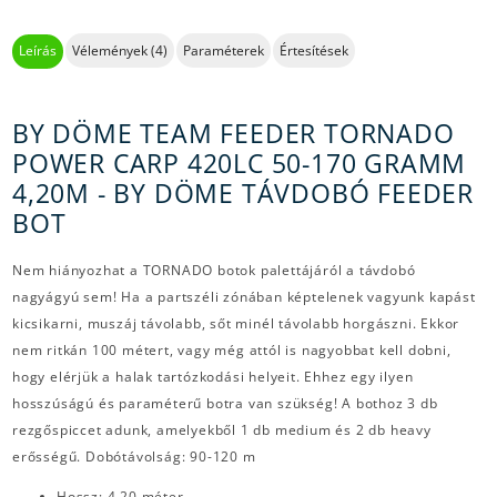
Leírás
Vélemények (4)
Paraméterek
Értesítések
BY DÖME TEAM FEEDER TORNADO
POWER CARP 420LC 50-170 GRAMM
4,20M - BY DÖME TÁVDOBÓ FEEDER
BOT
Nem hiányozhat a TORNADO botok palettájáról a távdobó
nagyágyú sem! Ha a partszéli zónában képtelenek vagyunk kapást
kicsikarni, muszáj távolabb, sőt minél távolabb horgászni. Ekkor
nem ritkán 100 métert, vagy még attól is nagyobbat kell dobni,
hogy elérjük a halak tartózkodási helyeit. Ehhez egy ilyen
hosszúságú és paraméterű botra van szükség! A bothoz 3 db
rezgőspiccet adunk, amelyekből 1 db medium és 2 db heavy
erősségű. Dobótávolság: 90-120 m
Hossz: 4,20 méter