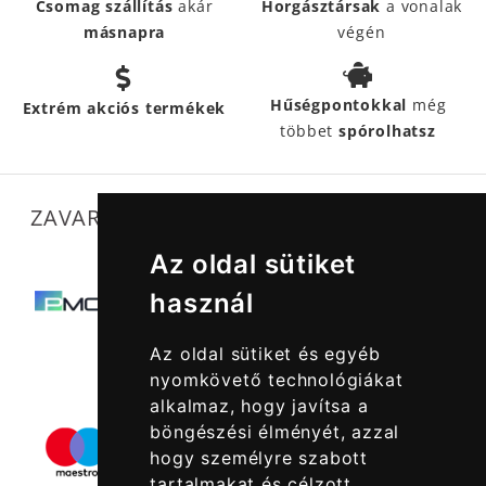
Csomag szállítás
akár
Horgásztársak
a vonalak
másnapra
végén
Hűségpontokkal
még
Extrém akciós termékek
többet
spórolhatsz
ZAVARTALAN MŰKÖDÉSÜNKET SEGÍTIK
Az oldal sütiket
használ
Az oldal sütiket és egyéb
nyomkövető technológiákat
alkalmaz, hogy javítsa a
böngészési élményét, azzal
hogy személyre szabott
tartalmakat és célzott