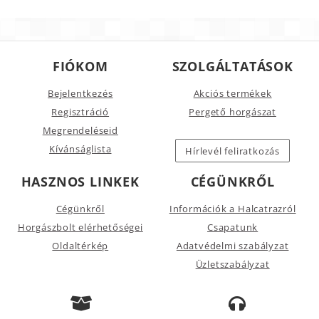
FIÓKOM
SZOLGÁLTATÁSOK
Bejelentkezés
Akciós termékek
Regisztráció
Pergető horgászat
Megrendeléseid
Kívánságlista
Hírlevél feliratkozás
HASZNOS LINKEK
CÉGÜNKRŐL
Cégünkről
Információk a Halcatrazról
Horgászbolt elérhetőségei
Csapatunk
Oldaltérkép
Adatvédelmi szabályzat
Üzletszabályzat