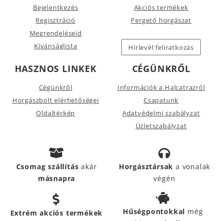
Bejelentkezés
Akciós termékek
Regisztráció
Pergető horgászat
Megrendeléseid
Kívánságlista
Hírlevél feliratkozás
HASZNOS LINKEK
CÉGÜNKRŐL
Cégünkről
Információk a Halcatrazról
Horgászbolt elérhetőségei
Csapatunk
Oldaltérkép
Adatvédelmi szabályzat
Üzletszabályzat
Csomag szállítás
akár
Horgásztársak
a vonalak
másnapra
végén
Hűségpontokkal
még
Extrém akciós termékek