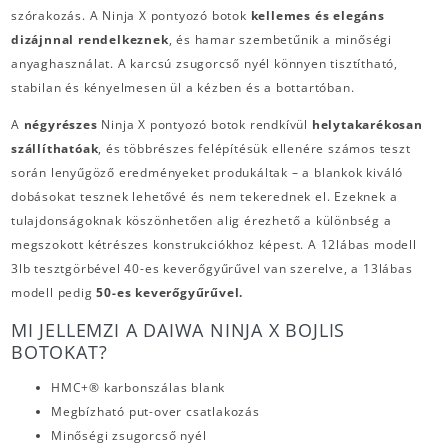
szórakozás. A Ninja X pontyozó botok
kellemes és elegáns
dizájnnal rendelkeznek
, és hamar szembetűnik a minőségi
anyaghasználat. A karcsú zsugorcső nyél könnyen tisztítható,
stabilan és kényelmesen ül a kézben és a bottartóban.
A
négyrészes
Ninja X pontyozó botok rendkívül
helytakarékosan
szállíthatóak
, és többrészes felépítésük ellenére számos teszt
során lenyűgöző eredményeket produkáltak – a blankok kiváló
dobásokat tesznek lehetővé és nem tekerednek el. Ezeknek a
tulajdonságoknak köszönhetően alig érezhető a különbség a
megszokott kétrészes konstrukciókhoz képest. A 12lábas modell
3lb tesztgörbével 40-es keverőgyűrűvel van szerelve, a 13lábas
modell pedig
50-es keverőgyűrűvel.
MI JELLEMZI A DAIWA NINJA X BOJLIS
BOTOKAT?
HMC+® karbonszálas blank
Megbízható put-over csatlakozás
Minőségi zsugorcső nyél