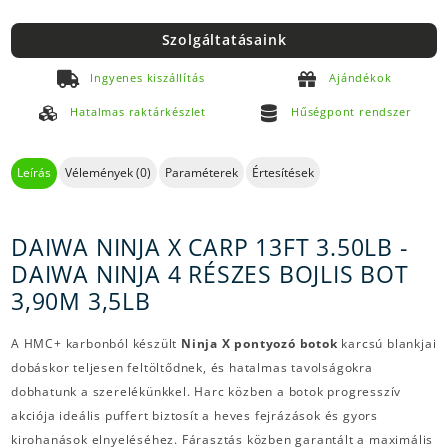
Szolgáltatásaink
Ingyenes kiszállítás
Ajándékok
Hatalmas raktárkészlet
Hűségpont rendszer
Leírás
Vélemények (0)
Paraméterek
Értesítések
DAIWA NINJA X CARP 13FT 3.50LB -
DAIWA NINJA 4 RÉSZES BOJLIS BOT
3,90M 3,5LB
A HMC+ karbonból készült
Ninja X pontyozó botok
karcsú blankjai
dobáskor teljesen feltöltődnek, és hatalmas tavolságokra
dobhatunk a szerelékünkkel. Harc közben a botok progresszív
akciója ideális puffert biztosít a heves fejrázások és gyors
kirohanások elnyeléséhez. Fárasztás közben garantált a maximális