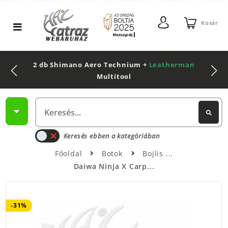
Kosár
2 db Shimano Aero Technium +
Leatherman
Multitool
Keresés ebben a kategóriában
Főoldal
Botok
Bojlis
Daiwa Ninja X Carp...
-31%