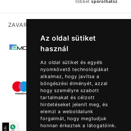
többet
spórolhatsz
ZAVARTALAN MŰKÖDÉSÜNKET SEGÍTIK
Az oldal sütiket
használ
Az oldal sütiket és egyéb
nyomkövető technológiákat
alkalmaz, hogy javítsa a
böngészési élményét, azzal
hogy személyre szabott
tartalmakat és célzott
hirdetéseket jelenít meg, és
elemzi a weboldalunk
forgalmát, hogy megtudjuk
honnan érkeztek a látogatóink.