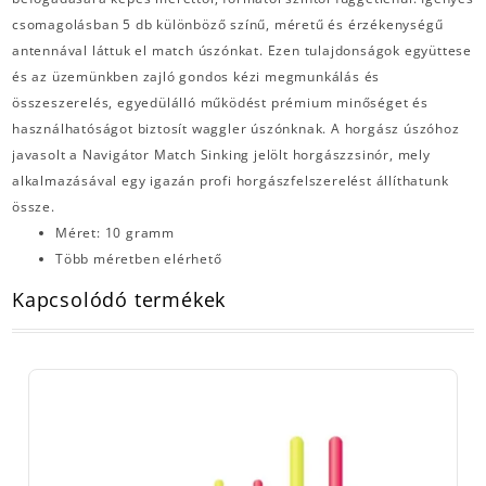
csomagolásban 5 db különböző színű, méretű és érzékenységű
antennával láttuk el match úszónkat. Ezen tulajdonságok együttese
és az üzemünkben zajló gondos kézi megmunkálás és
összeszerelés, egyedülálló működést prémium minőséget és
használhatóságot biztosít waggler úszónknak. A horgász úszóhoz
javasolt a Navigátor Match Sinking jelölt horgászzsinór, mely
alkalmazásával egy igazán profi horgászfelszerelést állíthatunk
össze.
Méret: 10 gramm
Több méretben elérhető
Kapcsolódó termékek