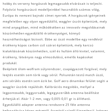
hobby és verseny horgászok legmagasabb elvárásait is teljesíti.
Folyóvízi horgászúszó modelljeinkkel használóik számos világ,
Európa és nemzeti bajnoki címet nyertek. A horgászok igényeinek
megfelelően egy olyan egyedülálló, waggler úszót építettünk, mely
mind anyagában, mind működésében az innovatív megoldásainak
köszönhetően egyedülálló érzékenységet, könnyű
használhatóságot biztosít. Ebbe az úszó modellbe egy rendkívül
érzékeny kúpos carbon cső szárat építettünk, mely karcsú
kialakításának köszönhetően, szél és hullám álló kivitel, valamint,
érzékeny, látványos nagy elmozdulású, emelős kapásokat
produkál.
Beépített ólom-wolfram súlyrendszer, csapágyazott forgóval, mely
leejtés esetén sem törik vagy sérül. Poliuretán testű match úszó,
ami sérülés esetén sem ázik be. Golf aero dinamikai felület segíti a
waggler úszónk repülését. Kalibrációs megoldás, mellyel a
legpontosabb, leggyorsabb, legegyszerűbb antenna beállítást
érhetjük el. Akár 1-2 mm, vagy 0,005-0,01 gr is állítható.
Egyedülálló adapter antenna rendszere 25 féle antenna
befogadására képes mérettől, formától színtől függetlenül. Igényes