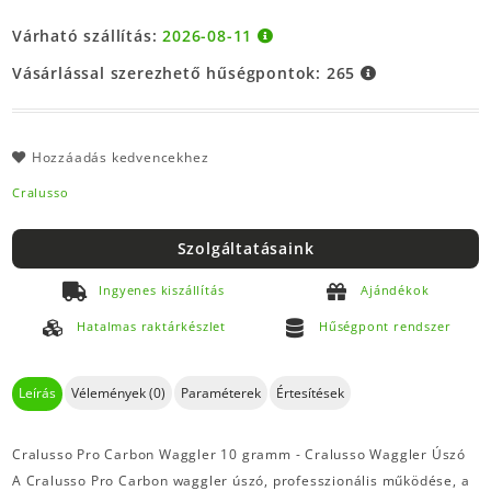
Várható szállítás:
2026-08-11
Vásárlással szerezhető hűségpontok:
265
Hozzáadás kedvencekhez
Cralusso
Szolgáltatásaink
Ingyenes kiszállítás
Ajándékok
Hatalmas raktárkészlet
Hűségpont rendszer
Leírás
Vélemények (0)
Paraméterek
Értesítések
Cralusso Pro Carbon Waggler 10 gramm - Cralusso Waggler Úszó
A Cralusso Pro Carbon waggler úszó, professzionális működése, a