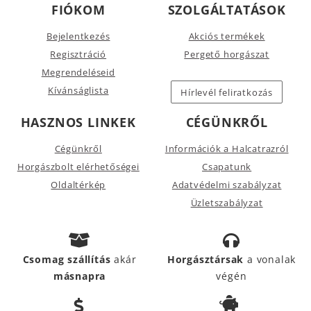
FIÓKOM
SZOLGÁLTATÁSOK
Bejelentkezés
Akciós termékek
Regisztráció
Pergető horgászat
Megrendeléseid
Kívánságlista
Hírlevél feliratkozás
HASZNOS LINKEK
CÉGÜNKRŐL
Cégünkről
Információk a Halcatrazról
Horgászbolt elérhetőségei
Csapatunk
Oldaltérkép
Adatvédelmi szabályzat
Üzletszabályzat
Csomag szállítás
akár
Horgásztársak
a vonalak
másnapra
végén