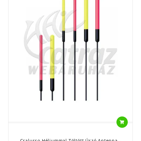
Cralusso Héliummal Töltött Úszó Antenna -