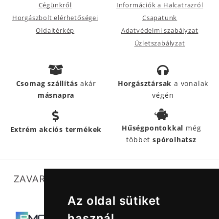
Cégünkről
Információk a Halcatrazról
Horgászbolt elérhetőségei
Csapatunk
Oldaltérkép
Adatvédelmi szabályzat
Üzletszabályzat
Csomag szállítás
akár
Horgásztársak
a vonalak
másnapra
végén
Hűségpontokkal
még
Extrém akciós termékek
többet
spórolhatsz
ZAVARTALAN MŰKÖDÉSÜNKET SEGÍTIK
Az oldal sütiket
használ