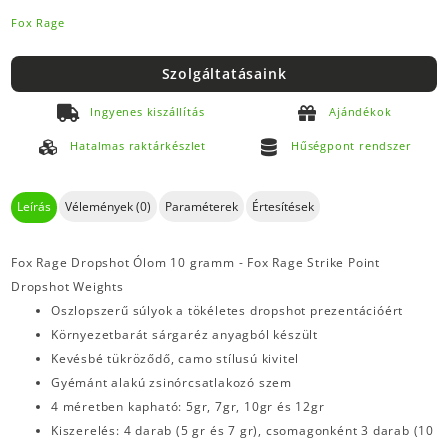
Fox Rage
Szolgáltatásaink
Ingyenes kiszállítás
Ajándékok
Hatalmas raktárkészlet
Hűségpont rendszer
Leírás
Vélemények (0)
Paraméterek
Értesítések
Fox Rage Dropshot Ólom 10 gramm - Fox Rage Strike Point
Dropshot Weights
Oszlopszerű súlyok a tökéletes dropshot prezentációért
Környezetbarát sárgaréz anyagból készült
Kevésbé tükröződő, camo stílusú kivitel
Gyémánt alakú zsinórcsatlakozó szem
4 méretben kapható: 5gr, 7gr, 10gr és 12gr
Kiszerelés: 4 darab (5 gr és 7 gr), csomagonként 3 darab (10