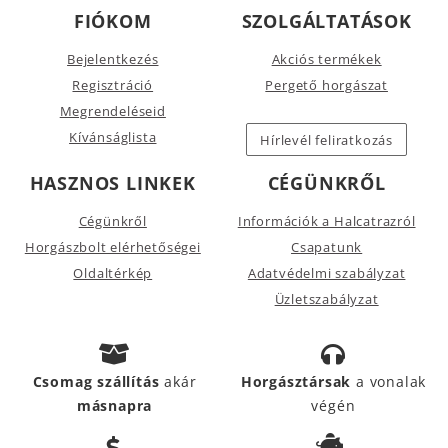
FIÓKOM
SZOLGÁLTATÁSOK
Bejelentkezés
Akciós termékek
Regisztráció
Pergető horgászat
Megrendeléseid
Kívánságlista
Hírlevél feliratkozás
HASZNOS LINKEK
CÉGÜNKRŐL
Cégünkről
Információk a Halcatrazról
Horgászbolt elérhetőségei
Csapatunk
Oldaltérkép
Adatvédelmi szabályzat
Üzletszabályzat
Csomag szállítás
akár
Horgásztársak
a vonalak
másnapra
végén