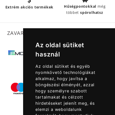
Hűségpontokkal
még
Extrém akciós termékek
többet
spórolhatsz
ZAVARTALAN MŰKÖDÉSÜNKET SEGÍTIK
Az oldal sütiket
használ
Az oldal sütiket és egyéb
nyomkövető technológiákat
alkalmaz, hogy javítsa a
böngészési élményét, azzal
hogy személyre szabott
tartalmakat és célzott
hirdetéseket jelenít meg, és
elemzi a weboldalunk