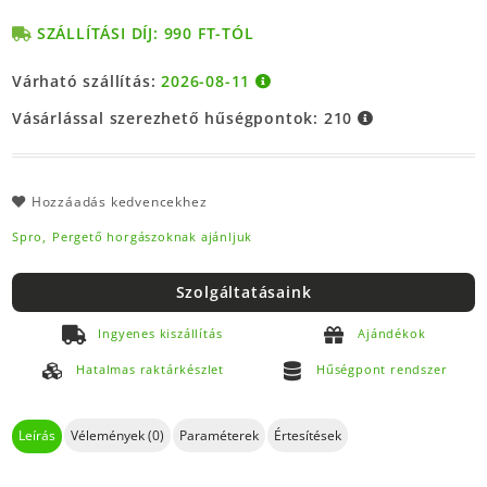
SZÁLLÍTÁSI DÍJ: 990 FT-TÓL
Várható szállítás:
2026-08-11
Vásárlással szerezhető hűségpontok:
210
Hozzáadás kedvencekhez
Spro,
Pergető horgászoknak ajánljuk
Szolgáltatásaink
Ingyenes kiszállítás
Ajándékok
Hatalmas raktárkészlet
Hűségpont rendszer
Leírás
Vélemények (0)
Paraméterek
Értesítések