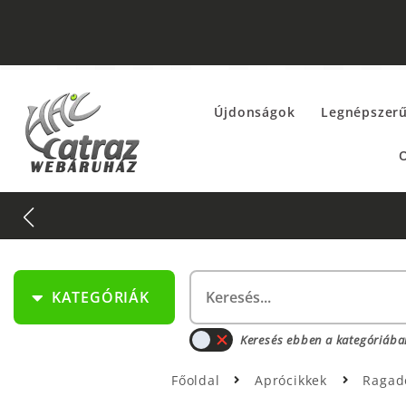
Újdonságok
Legnépszer
O
KATEGÓRIÁK
Keresés ebben a kategóriába
Főoldal
Aprócikkek
Ragad