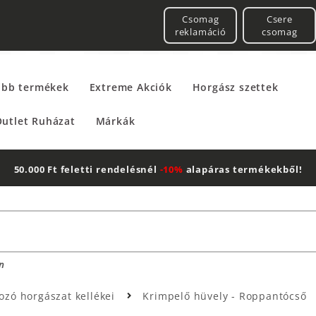
Csomag
Csere
reklamáció
csomag
űbb termékek
Extreme Akciók
Horgász szettek
utlet Ruházat
Márkák
50.000 Ft feletti rendelésnél
-10%
alapáras termékekből!
n
ozó horgászat kellékei
Krimpelő hüvely - Roppantócső