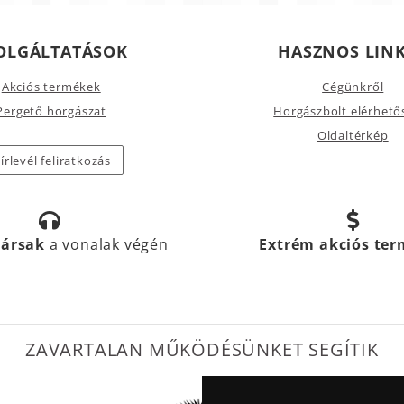
OLGÁLTATÁSOK
HASZNOS LIN
Akciós termékek
Cégünkről
Pergető horgászat
Horgászbolt elérhető
Oldaltérkép
írlevél feliratkozás
társak
a vonalak végén
Extrém akciós te
ZAVARTALAN MŰKÖDÉSÜNKET SEGÍTIK