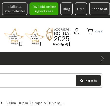
Elállás a
További online
Blog
GYIK
Kapcsolat
szerződéstől
ügyintézés
Kosár
Keresés
Reiva Dupla Krimpelő Hüvely...