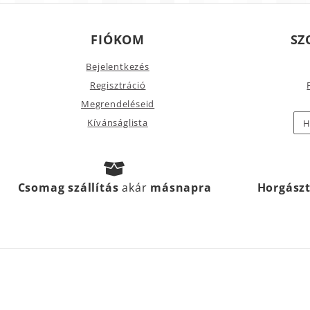
FIÓKOM
SZ
Bejelentkezés
Regisztráció
Megrendeléseid
Kívánságlista
H
Csomag szállítás
akár
másnapra
Horgász