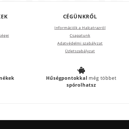
KEK
CÉGÜNKRŐL
Információk a Halcatrazról
ségei
Csapatunk
Adatvédelmi szabályzat
Üzletszabályzat
rmékek
Hűségpontokkal
még többet
spórolhatsz