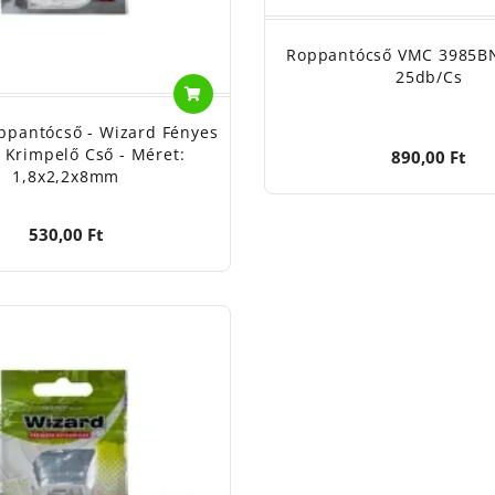
Roppantócső VMC 3985B
25db/cs
ppantócső - Wizard Fényes
 Krimpelő Cső - Méret:
890,00 Ft
1,8x2,2x8mm
530,00 Ft