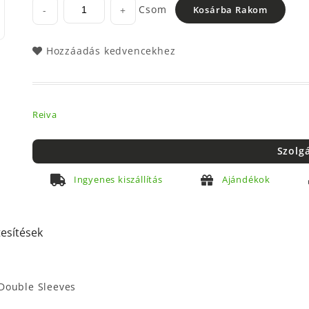
Csom
-
+
Kosárba Rakom
Hozzáadás kedvencekhez
Reiva
Szolg
Ingyenes kiszállítás
Ajándékok
tesítések
Double Sleeves