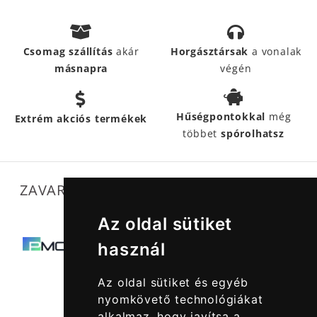
Csomag szállítás
akár
Horgásztársak
a vonalak
másnapra
végén
Hűségpontokkal
még
Extrém akciós termékek
többet
spórolhatsz
ZAVARTALAN MŰKÖDÉSÜNKET SEGÍTIK
Az oldal sütiket
használ
Az oldal sütiket és egyéb
nyomkövető technológiákat
alkalmaz, hogy javítsa a