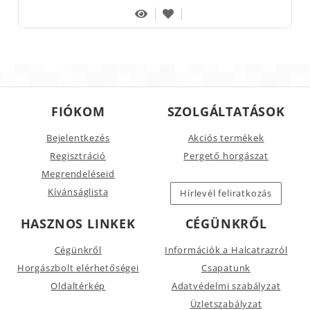
FIÓKOM
SZOLGÁLTATÁSOK
Bejelentkezés
Akciós termékek
Regisztráció
Pergető horgászat
Megrendeléseid
Kívánságlista
Hírlevél feliratkozás
HASZNOS LINKEK
CÉGÜNKRŐL
Cégünkről
Információk a Halcatrazról
Horgászbolt elérhetőségei
Csapatunk
Oldaltérkép
Adatvédelmi szabályzat
Üzletszabályzat