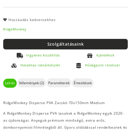
Hozzáadás kedvencekhez
RidgeMonkey
Szolgáltatásaink
Ingyenes kiszállítás
Ajándékok
Hatalmas raktárkészlet
Hűségpont rendszer
Leírás
Vélemények (2)
Paraméterek
Értesítések
RidgeMonkey Disperse PVA Zacskó 70x150mm Medium
A RidgeMonkey Disperse PVA tasakok a RidgeMonkey egyik 2020-
as újdonságai. Anyaguk prémium minőségű, extra erős,
dombornyomott filmrétegből áll. Gyors oldódással rendelkeznek és