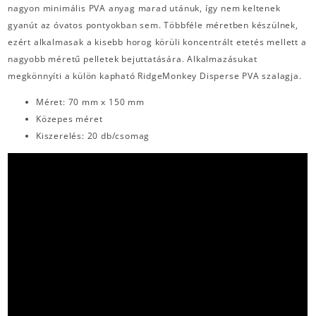
nagyon minimális PVA anyag marad utánuk, így nem keltenek
gyanút az óvatos pontyokban sem. Többféle méretben készülnek,
ezért alkalmasak a kisebb horog körüli koncentrált etetés mellett a
nagyobb méretű pelletek bejuttatására. Alkalmazásukat
megkönnyíti a külön kapható RidgeMonkey Disperse PVA szalagja.
Méret: 70 mm x 150 mm
Közepes méret
Kiszerelés: 20 db/csomag