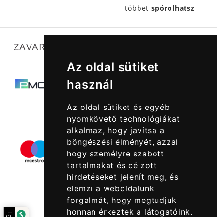
többet
spórolhatsz
ZAVARTALAN MŰKÖDÉSÜNKET SEGÍTIK
Az oldal sütiket
használ
Az oldal sütiket és egyéb
nyomkövető technológiákat
alkalmaz, hogy javítsa a
böngészési élményét, azzal
hogy személyre szabott
tartalmakat és célzott
hirdetéseket jelenít meg, és
elemzi a weboldalunk
forgalmát, hogy megtudjuk
honnan érkeztek a látogatóink.