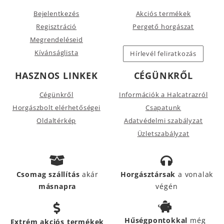
Bejelentkezés
Akciós termékek
Regisztráció
Pergető horgászat
Megrendeléseid
Kívánságlista
Hírlevél feliratkozás
HASZNOS LINKEK
CÉGÜNKRŐL
Cégünkről
Információk a Halcatrazról
Horgászbolt elérhetőségei
Csapatunk
Oldaltérkép
Adatvédelmi szabályzat
Üzletszabályzat
Csomag szállítás
akár
Horgásztársak
a vonalak
másnapra
végén
Hűségpontokkal
még
Extrém akciós termékek