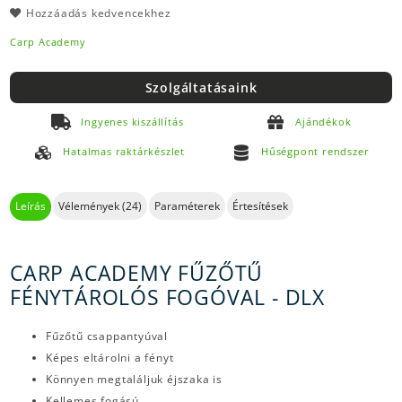
Hozzáadás kedvencekhez
Carp Academy
Szolgáltatásaink
Ingyenes kiszállítás
Ajándékok
Hatalmas raktárkészlet
Hűségpont rendszer
Leírás
Vélemények (24)
Paraméterek
Értesítések
CARP ACADEMY FŰZŐTŰ
FÉNYTÁROLÓS FOGÓVAL - DLX
Fűzőtű csappantyúval
Képes eltárolni a fényt
Könnyen megtaláljuk éjszaka is
Kellemes fogású