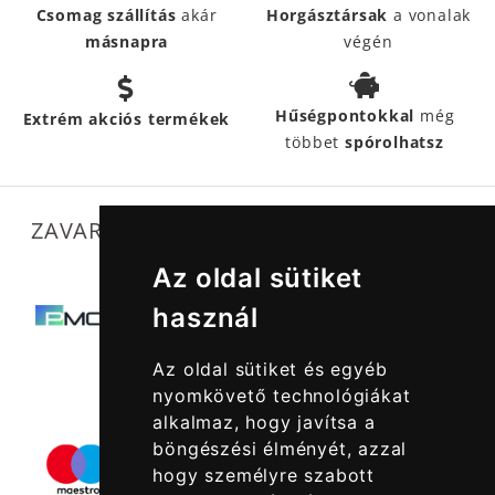
Csomag szállítás
akár
Horgásztársak
a vonalak
másnapra
végén
Hűségpontokkal
még
Extrém akciós termékek
többet
spórolhatsz
ZAVARTALAN MŰKÖDÉSÜNKET SEGÍTIK
Az oldal sütiket
használ
Az oldal sütiket és egyéb
nyomkövető technológiákat
alkalmaz, hogy javítsa a
böngészési élményét, azzal
hogy személyre szabott