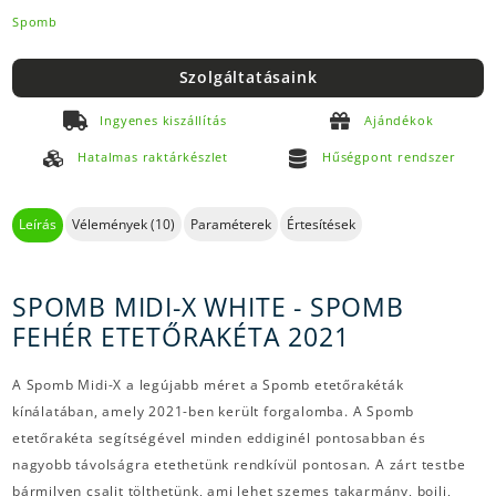
Spomb
Szolgáltatásaink
Ingyenes kiszállítás
Ajándékok
Hatalmas raktárkészlet
Hűségpont rendszer
Leírás
Vélemények (10)
Paraméterek
Értesítések
SPOMB MIDI-X WHITE - SPOMB
FEHÉR ETETŐRAKÉTA 2021
A Spomb Midi-X a legújabb méret a Spomb etetőrakéták
kínálatában, amely 2021-ben került forgalomba. A Spomb
etetőrakéta segítségével minden eddiginél pontosabban és
nagyobb távolságra etethetünk rendkívül pontosan. A zárt testbe
bármilyen csalit tölthetünk, ami lehet szemes takarmány, bojli,