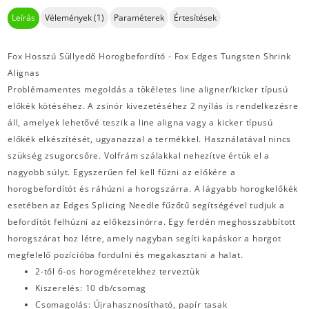
Leírás
Vélemények (1)
Paraméterek
Értesítések
Fox Hosszú Süllyedő Horogbefordító - Fox Edges Tungsten Shrink
Alignas
Problémamentes megoldás a tökéletes line aligner/kicker típusú
előkék kötéséhez. A zsinór kivezetéséhez 2 nyílás is rendelkezésre
áll, amelyek lehetővé teszik a line aligna vagy a kicker típusú
előkék elkészítését, ugyanazzal a termékkel. Használatával nincs
szükség zsugorcsőre. Volfrám szálakkal nehezítve értük el a
nagyobb súlyt. Egyszerűen fel kell fűzni az előkére a
horogbefordítót és ráhúzni a horogszárra. A lágyabb horogkelőkék
esetében az Edges Splicing Needle fűzőtű segítségével tudjuk a
befordítót felhúzni az előkezsinórra. Egy ferdén meghosszabbított
horogszárat hoz létre, amely nagyban segíti kapáskor a horgot
megfelelő pozícióba fordulni és megakasztani a halat.
2-től 6-os horogméretekhez terveztük
Kiszerelés: 10 db/csomag
Csomagolás: Újrahasznosítható, papír tasak