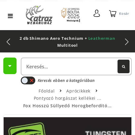
Kosár
2 db Shimano Aero Technium +
Leatherman
Multitool
Keresés ebben a kategóriában
Főoldal
Aprócikkek
Pontyozó horgászat kellékei
Fox Hosszú Süllyedő Horogbefordító...