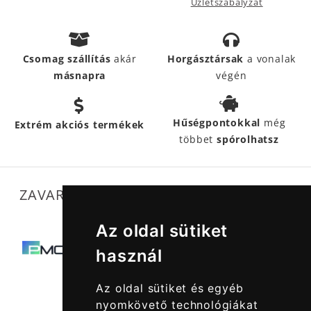
Üzletszabályzat
Csomag szállítás
akár
Horgásztársak
a vonalak
másnapra
végén
Hűségpontokkal
még
Extrém akciós termékek
többet
spórolhatsz
ZAVARTALAN MŰKÖDÉSÜNKET SEGÍTIK
Az oldal sütiket
használ
Az oldal sütiket és egyéb
nyomkövető technológiákat