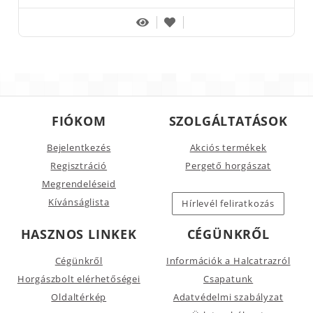
FIÓKOM
SZOLGÁLTATÁSOK
Bejelentkezés
Akciós termékek
Regisztráció
Pergető horgászat
Megrendeléseid
Kívánságlista
Hírlevél feliratkozás
HASZNOS LINKEK
CÉGÜNKRŐL
Cégünkről
Információk a Halcatrazról
Horgászbolt elérhetőségei
Csapatunk
Oldaltérkép
Adatvédelmi szabályzat