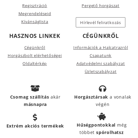
Regisztráció
Pergető horgászat
Megrendeléseid
Kívánságlista
Hírlevél feliratkozás
HASZNOS LINKEK
CÉGÜNKRŐL
Cégünkről
Információk a Halcatrazról
Horgászbolt elérhetőségei
Csapatunk
Oldaltérkép
Adatvédelmi szabályzat
Üzletszabályzat
Csomag szállítás
akár
Horgásztársak
a vonalak
másnapra
végén
Hűségpontokkal
még
Extrém akciós termékek
többet
spórolhatsz