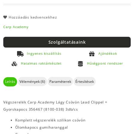
Hozzáadás kedvencekhez
Carp Academy
Szolgáltatásaink
Ingyenes kiszállítás
Ajándékok
Hatalmas raktárkészlet
Hűségpont rendszer
Leírás
Vélemények (6)
Paraméterek
Értesítések
Végszerelék Carp Academy Lágy Csövön Lead Clippel +
Gyorskapocs 356467 (8100-038) 3db/cs
Komplett végszerelék szilikon csövön
Ólomkapocs gumiharanggal