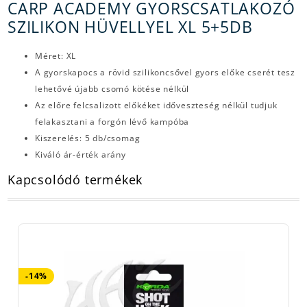
CARP ACADEMY GYORSCSATLAKOZÓ
SZILIKON HÜVELLYEL XL 5+5DB
Méret: XL
A gyorskapocs a rövid szilikoncsővel gyors előke cserét tesz
lehetővé újabb csomó kötése nélkül
Az előre felcsalizott előkéket időveszteség nélkül tudjuk
felakasztani a forgón lévő kampóba
Kiszerelés: 5 db/csomag
Kiváló ár-érték arány
Kapcsolódó termékek
-14%