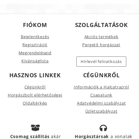
FIÓKOM
SZOLGÁLTATÁSOK
Bejelentkezés
Akciós termékek
Regisztráció
Pergető horgászat
Megrendeléseid
Kívánságlista
Hírlevél feliratkozás
HASZNOS LINKEK
CÉGÜNKRŐL
Cégünkről
Információk a Halcatrazról
Horgászbolt elérhetőségei
Csapatunk
Oldaltérkép
Adatvédelmi szabályzat
Üzletszabályzat
Csomag szállítás
akár
Horgásztársak
a vonalak