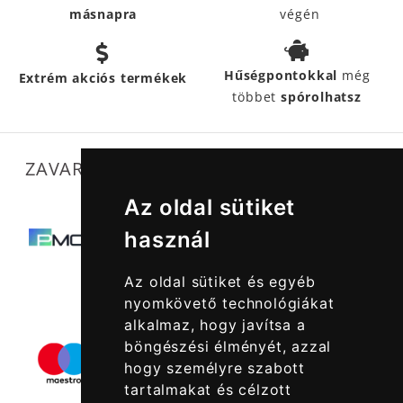
másnapra
végén
Hűségpontokkal
még
Extrém akciós termékek
többet
spórolhatsz
ZAVARTALAN MŰKÖDÉSÜNKET SEGÍTIK
Az oldal sütiket
használ
Az oldal sütiket és egyéb
nyomkövető technológiákat
alkalmaz, hogy javítsa a
böngészési élményét, azzal
hogy személyre szabott
tartalmakat és célzott