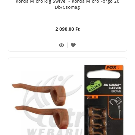
Korda Micro Rig Swivel - Korda Micro Forgó 20
Db/csomag
2 090,00 Ft