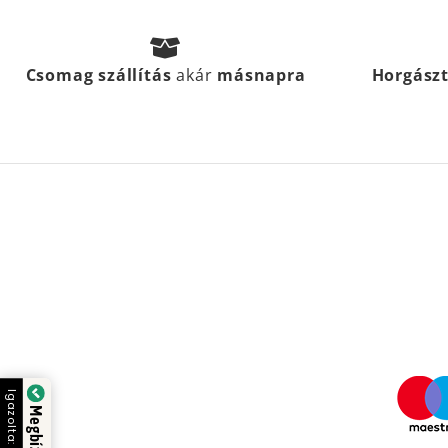
Csomag szállítás
akár
másnapra
Horgász
Igazolta: