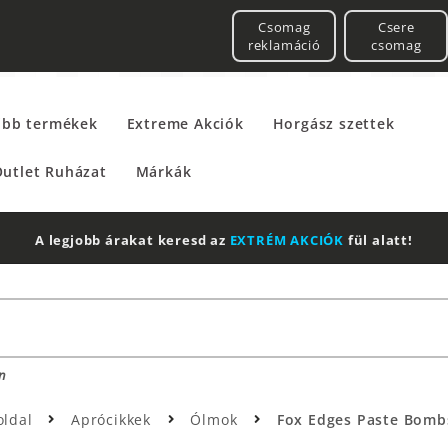
Csomag
Csere
reklamáció
csomag
űbb termékek
Extreme Akciók
Horgász szettek
utlet Ruházat
Márkák
A legjobb árakat keresd az
EXTRÉM AKCIÓK
fül alatt!
n
oldal
Aprócikkek
Ólmok
Fox Edges Paste Bombs