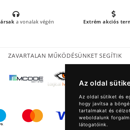
társak
a vonalak végén
Extrém akciós te
ZAVARTALAN MŰKÖDÉSÜNKET SEGÍTIK
Az oldal sütik
Az oldal sütiket és 
hogy javítsa a böngé
tartalmakat és célzot
weboldalunk forgalm
látogatóink.