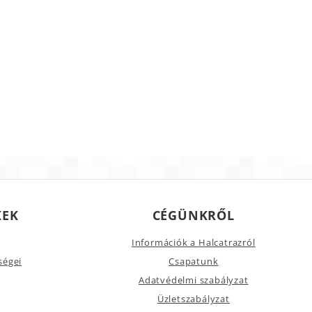
KEK
CÉGÜNKRŐL
Információk a Halcatrazról
ségei
Csapatunk
Adatvédelmi szabályzat
Üzletszabályzat