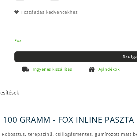
Hozzáadás kedvencekhez
Fox
Szolg
Ingyenes kiszállítás
Ajándékok
tesítések
E 100 GRAMM - FOX INLINE PASZT
Robosztus, terepszínű, csillogásmentes, gumírozott matt be