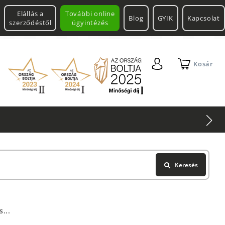
Elállás a
További online
Blog
GYIK
Kapcsolat
szerződéstől
ügyintézés
Kosár
Keresés
...