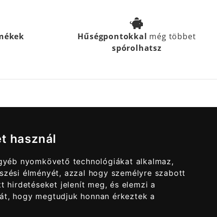
rmékek
Hűségpontokkal
még többet
spórolhatsz
et használ
egyéb nyomkövető technológiákat alkalmaz,
szési élményét, azzal hogy személyre szabott
t hirdetéseket jelenít meg, és elemzi a
át, hogy megtudjuk honnan érkeztek a