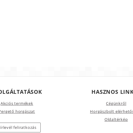
OLGÁLTATÁSOK
HASZNOS LIN
Akciós termékek
Cégünkről
Pergető horgászat
Horgászbolt elérhető
Oldaltérkép
írlevél feliratkozás