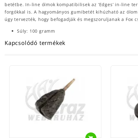
betétbe. In-line ólmok kompatibilisek az ‘Edges’ in-line t
forgókkal is. A hagyományos gumibetét kihúzható az ólomb
úgy tervezték, hogy befogadják és megszoruljanak a Fox c
Súly: 100 gramm
Kapcsolódó termékek