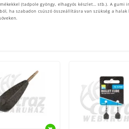
ermékekkel (tadpole gyöngy, elhagyós készlet… stb.). A gumi 
ól, ha szabadon csúszó összeállításra van szükség a halak 
söveken.