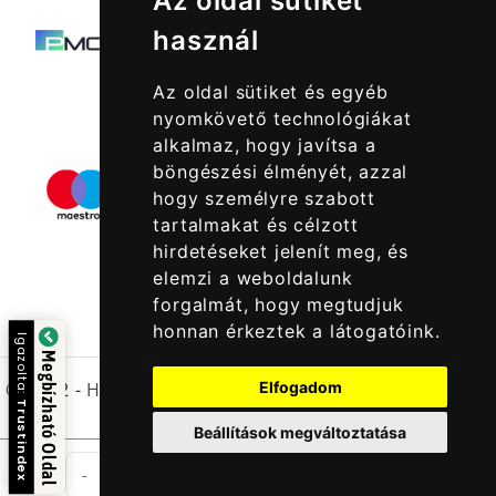
Az oldal sütiket
használ
Az oldal sütiket és egyéb
nyomkövető technológiákat
alkalmaz, hogy javítsa a
böngészési élményét, azzal
hogy személyre szabott
tartalmakat és célzott
hirdetéseket jelenít meg, és
elemzi a weboldalunk
forgalmát, hogy megtudjuk
honnan érkeztek a látogatóink.
Igazolta:
Megbízható Oldal
Elfogadom
© 2022 -
Halcatraz Kft.
Trustindex
Beállítások megváltoztatása
db
-
+
Kosárba Rakom