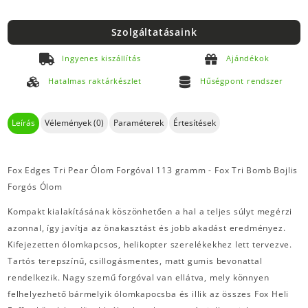
Szolgáltatásaink
Ingyenes kiszállítás
Ajándékok
Hatalmas raktárkészlet
Hűségpont rendszer
Leírás
Vélemények (0)
Paraméterek
Értesítések
Fox Edges Tri Pear Ólom Forgóval 113 gramm - Fox Tri Bomb Bojlis
Forgós Ólom
Kompakt kialakításának köszönhetően a hal a teljes súlyt megérzi
azonnal, így javítja az önakasztást és jobb akadást eredményez.
Kifejezetten ólomkapcsos, helikopter szerelékekhez lett tervezve.
Tartós terepszínű, csillogásmentes, matt gumis bevonattal
rendelkezik. Nagy szemű forgóval van ellátva, mely könnyen
felhelyezhető bármelyik ólomkapocsba és illik az összes Fox Heli