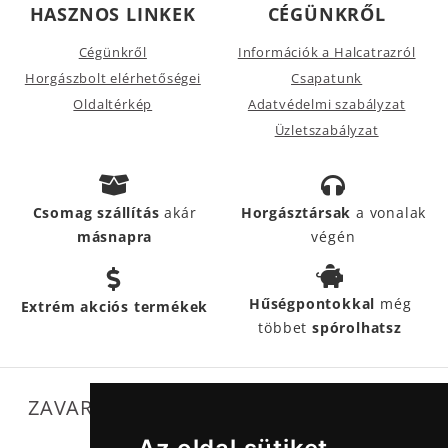
HASZNOS LINKEK
CÉGÜNKRŐL
Cégünkről
Információk a Halcatrazról
Horgászbolt elérhetőségei
Csapatunk
Oldaltérkép
Adatvédelmi szabályzat
Üzletszabályzat
Csomag szállítás
akár
Horgásztársak
a vonalak
másnapra
végén
Hűségpontokkal
még
Extrém akciós termékek
többet
spórolhatsz
ZAVARTALAN MŰKÖDÉSÜNKET SEGÍTIK