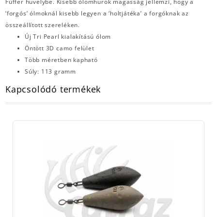
Fuffer hüvelybe. Kisebb ólomhurok magasság jellemzi, hogy a
‘forgós’ ólmoknál kisebb legyen a ‘holtjátéka’ a forgóknak az
összeállított szereléken.
Új Tri Pearl kialakítású ólom
Öntött 3D camo felület
Több méretben kapható
Súly: 113 gramm
Kapcsolódó termékek