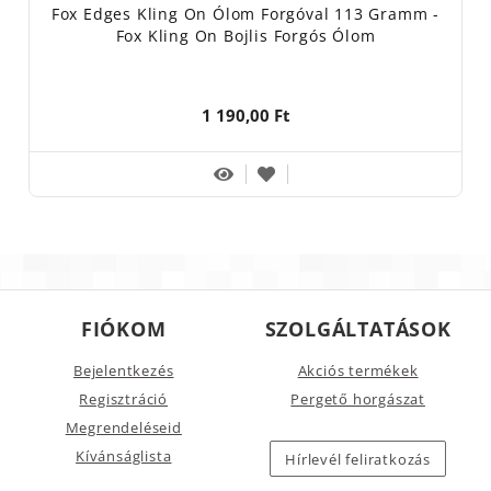
Fox Edges Kling On Ólom Forgóval 113 Gramm -
Fox Kling On Bojlis Forgós Ólom
1 190,00 Ft
FIÓKOM
SZOLGÁLTATÁSOK
Bejelentkezés
Akciós termékek
Regisztráció
Pergető horgászat
Megrendeléseid
Kívánságlista
Hírlevél feliratkozás