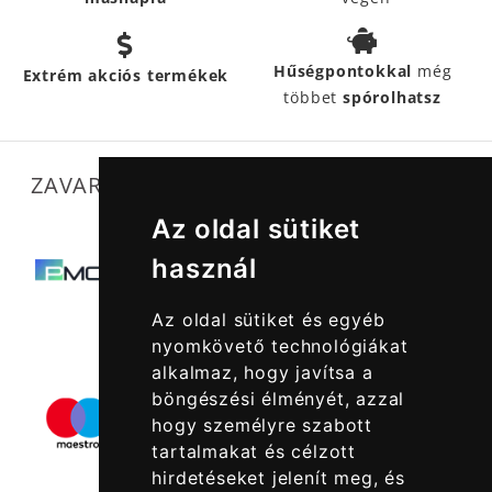
Hűségpontokkal
még
Extrém akciós termékek
többet
spórolhatsz
ZAVARTALAN MŰKÖDÉSÜNKET SEGÍTIK
Az oldal sütiket
használ
Az oldal sütiket és egyéb
nyomkövető technológiákat
alkalmaz, hogy javítsa a
böngészési élményét, azzal
hogy személyre szabott
tartalmakat és célzott
hirdetéseket jelenít meg, és