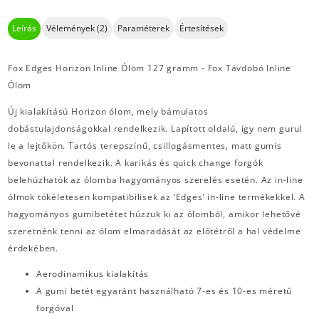
Leírás
Vélemények (2)
Paraméterek
Értesítések
Fox Edges Horizon Inline Ólom 127 gramm - Fox Távdobó Inline
Ólom
Új kialakítású Horizon ólom, mely bámulatos
dobástulajdonságokkal rendelkezik. Lapított oldalú, így nem gurul
le a lejtőkön. Tartós terepszínű, csillogásmentes, matt gumis
bevonattal rendelkezik. A karikás és quick change forgók
belehúzhatók az ólomba hagyományos szerelés esetén. Az in-line
ólmok tökéletesen kompatibilisek az ‘Edges’ in-line termékekkel. A
hagyományos gumibetétet húzzuk ki az ólomból, amikor lehetővé
szeretnénk tenni az ólom elmaradását az előtétről a hal védelme
érdekében.
Aerodinamikus kialakítás
A gumi betét egyaránt használható 7-es és 10-es méretű
forgóval