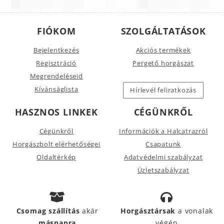
FIÓKOM
SZOLGÁLTATÁSOK
Bejelentkezés
Akciós termékek
Regisztráció
Pergető horgászat
Megrendeléseid
Kívánságlista
Hírlevél feliratkozás
HASZNOS LINKEK
CÉGÜNKRŐL
Cégünkről
Információk a Halcatrazról
Horgászbolt elérhetőségei
Csapatunk
Oldaltérkép
Adatvédelmi szabályzat
Üzletszabályzat
Csomag szállítás
akár
Horgásztársak
a vonalak
másnapra
végén