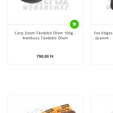
Carp Zoom Távdobó Ólom 100g -
Fox Edges
Rombusz Távdobó Ólom
Gramm - 
790,00 Ft