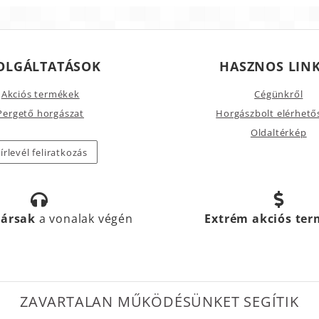
OLGÁLTATÁSOK
HASZNOS LIN
Akciós termékek
Cégünkről
Pergető horgászat
Horgászbolt elérhető
Oldaltérkép
írlevél feliratkozás
társak
a vonalak végén
Extrém akciós te
ZAVARTALAN MŰKÖDÉSÜNKET SEGÍTIK