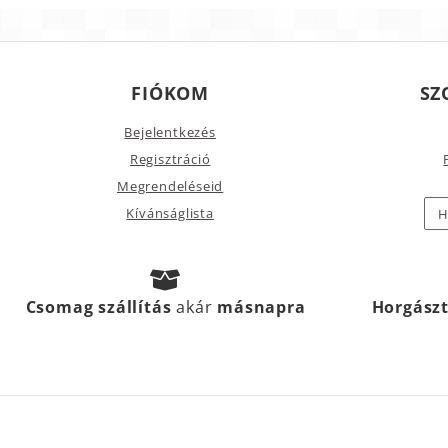
FIÓKOM
SZ
Bejelentkezés
Regisztráció
Megrendeléseid
Kívánságlista
H
Csomag szállítás
akár
másnapra
Horgász