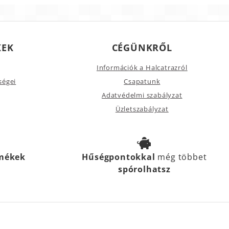
KEK
CÉGÜNKRŐL
Információk a Halcatrazról
ségei
Csapatunk
Adatvédelmi szabályzat
Üzletszabályzat
rmékek
Hűségpontokkal
még többet
spórolhatsz