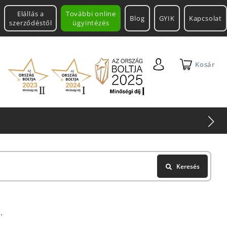
Elállás a
További online
Blog
GYIK
Kapcsolat
szerződéstől
ügyintézés
Kosár
Keresés
.