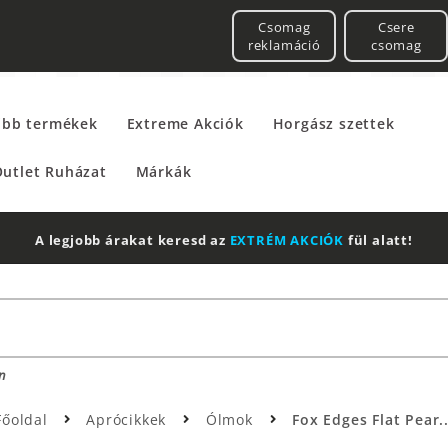
Csomag
Csere
reklamáció
csomag
űbb termékek
Extreme Akciók
Horgász szettek
utlet Ruházat
Márkák
A legjobb árakat keresd az
EXTRÉM AKCIÓK
fül alatt!
n
Főoldal
Aprócikkek
Ólmok
Fox Edges Flat Pear..