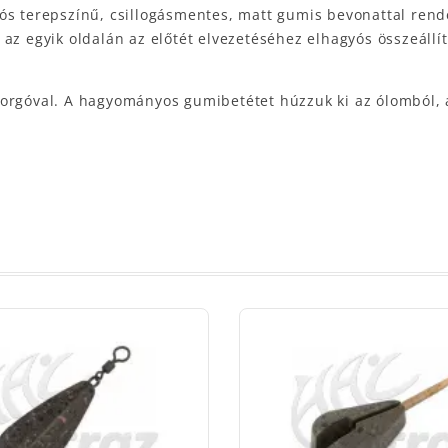
ós terepszínű, csillogásmentes, matt gumis bevonattal rende
az egyik oldalán az előtét elvezetéséhez elhagyós összeállít
forgóval. A hagyományos gumibetétet húzzuk ki az ólomból, 