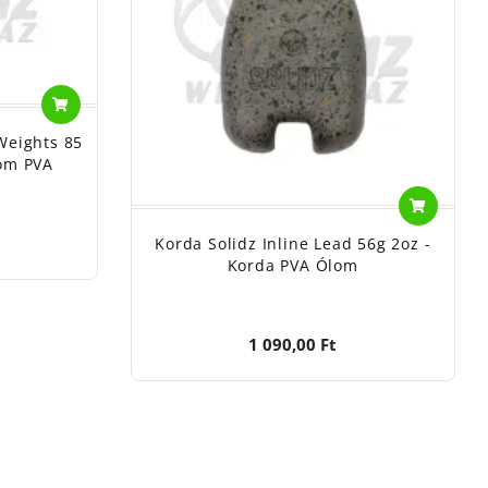
Weights 85
lom PVA
Korda Solidz Inline Lead 56g 2oz -
Korda PVA Ólom
1 090,00 Ft