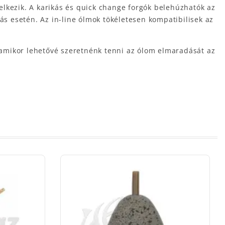
lkezik. A karikás és quick change forgók belehúzhatók az
ás esetén. Az in-line ólmok tökéletesen kompatibilisek az
amikor lehetővé szeretnénk tenni az ólom elmaradását az