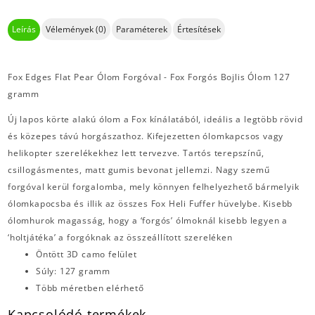
Leírás
Vélemények (0)
Paraméterek
Értesítések
Fox Edges Flat Pear Ólom Forgóval - Fox Forgós Bojlis Ólom 127
gramm
Új lapos körte alakú ólom a Fox kínálatából, ideális a legtöbb rövid
és közepes távú horgászathoz. Kifejezetten ólomkapcsos vagy
helikopter szerelékekhez lett tervezve. Tartós terepszínű,
csillogásmentes, matt gumis bevonat jellemzi. Nagy szemű
forgóval kerül forgalomba, mely könnyen felhelyezhető bármelyik
ólomkapocsba és illik az összes Fox Heli Fuffer hüvelybe. Kisebb
ólomhurok magasság, hogy a ‘forgós’ ólmoknál kisebb legyen a
‘holtjátéka’ a forgóknak az összeállított szereléken
Öntött 3D camo felület
Súly: 127 gramm
Több méretben elérhető
Kapcsolódó termékek