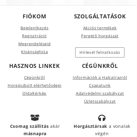
FIÓKOM
SZOLGÁLTATÁSOK
Bejelentkezés
Akciós termékek
Regisztráció
Pergető horgászat
Megrendeléseid
Kívánságlista
Hírlevél feliratkozás
HASZNOS LINKEK
CÉGÜNKRŐL
Cégünkről
Információk a Halcatrazról
Horgászbolt elérhetőségei
Csapatunk
Oldaltérkép
Adatvédelmi szabályzat
Üzletszabályzat
Csomag szállítás
akár
Horgásztársak
a vonalak
másnapra
végén