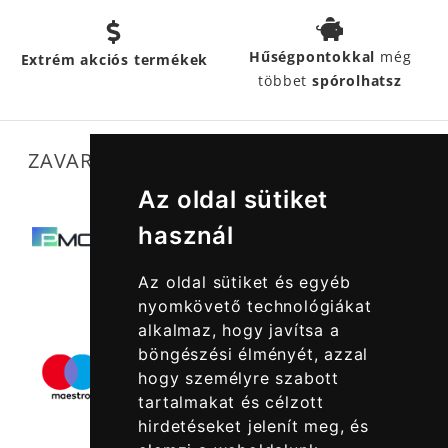
Hűségpontokkal
még
Extrém akciós termékek
többet
spórolhatsz
ZAVARTALAN MŰKÖDÉSÜNKET SEGÍTIK
Az oldal sütiket
használ
Az oldal sütiket és egyéb
nyomkövető technológiákat
alkalmaz, hogy javítsa a
böngészési élményét, azzal
hogy személyre szabott
tartalmakat és célzott
hirdetéseket jelenít meg, és