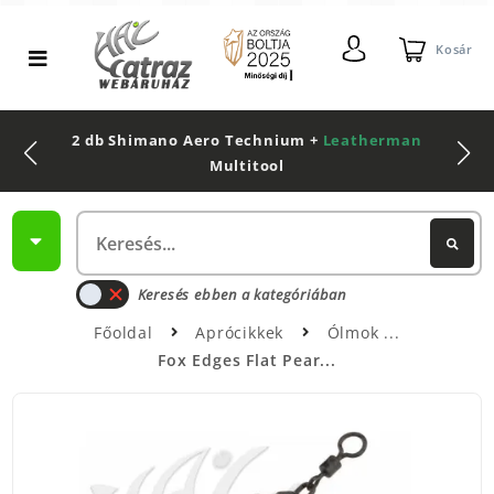
Kosár
2 db Shimano Aero Technium +
Leatherman
Multitool
Keresés ebben a kategóriában
Főoldal
Aprócikkek
Ólmok
Fox Edges Flat Pear...