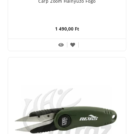
Carp Zoom Halnyúzó Fogó
1 490,00 Ft