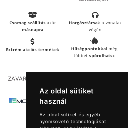
Csomag szállítás
akár
Horgásztársak
a vonalak
másnapra
végén
Hűségpontokkal
még
Extrém akciós termékek
többet
spórolhatsz
ZAVARTALAN MŰKÖDÉSÜNKET SEGÍTIK
Az oldal sütiket
használ
Az oldal sütiket és egyéb
nyomkövető technológiákat