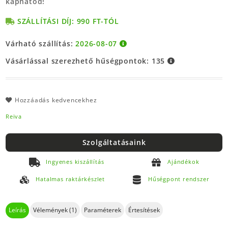
kaphatod!
SZÁLLÍTÁSI DÍJ: 990 FT-TÓL
Várható szállítás:
2026-08-07
Vásárlással szerezhető hűségpontok:
135
Hozzáadás kedvencekhez
Reiva
Szolgáltatásaink
Ingyenes kiszállítás
Ajándékok
Hatalmas raktárkészlet
Hűségpont rendszer
Leírás
Vélemények (1)
Paraméterek
Értesítések