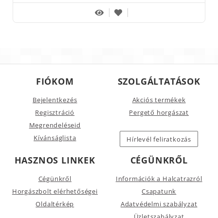
FIÓKOM
SZOLGÁLTATÁSOK
Bejelentkezés
Akciós termékek
Regisztráció
Pergető horgászat
Megrendeléseid
Kívánságlista
Hírlevél feliratkozás
HASZNOS LINKEK
CÉGÜNKRŐL
Cégünkről
Információk a Halcatrazról
Horgászbolt elérhetőségei
Csapatunk
Oldaltérkép
Adatvédelmi szabályzat
Üzletszabályzat