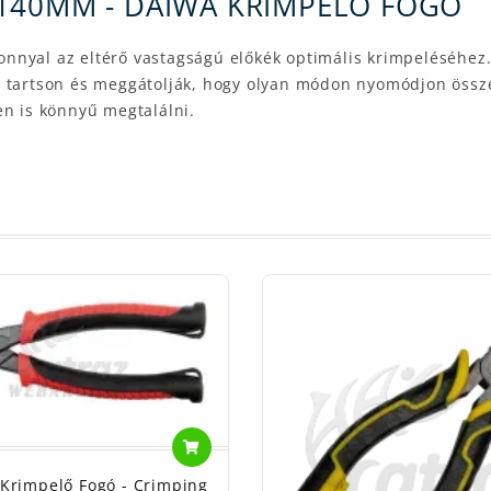
140MM - DAIWA KRIMPELŐ FOGÓ
nnyal az eltérő vastagságú előkék optimális krimpeléséhez.
n tartson és meggátolják, hogy olyan módon nyomódjon össze
en is könnyű megtalálni.
 Krimpelő Fogó - Crimping