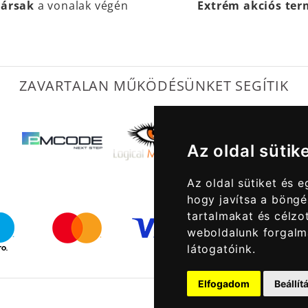
társak
a vonalak végén
Extrém akciós te
ZAVARTALAN MŰKÖDÉSÜNKET SEGÍTIK
Az oldal sütik
Az oldal sütiket és 
hogy javítsa a böngé
tartalmakat és célzot
weboldalunk forgalm
látogatóink.
Elfogadom
Beállí