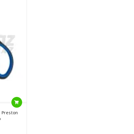
 Preston
ó