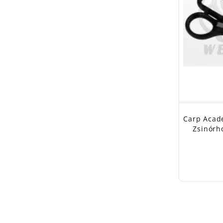
Carp Acade
Zsinórho