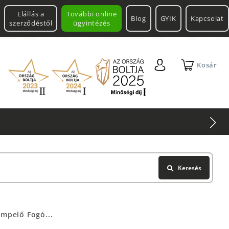
Elállás a
További online
Blog
GYIK
Kapcsolat
szerződéstől
ügyintézés
Kosár
Keresés
impelő Fogó...