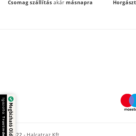
Csomag szállítás
akár
másnapra
Horgász
Igazolta:
Megbízható Oldal
Trustindex
© 2022 -
Halcatraz Kft.