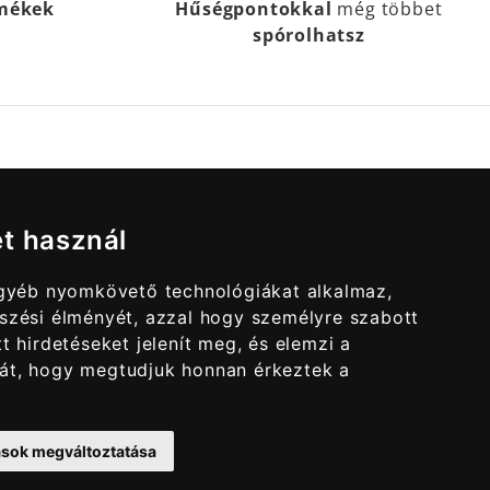
rmékek
Hűségpontokkal
még többet
spórolhatsz
et használ
egyéb nyomkövető technológiákat alkalmaz,
szési élményét, azzal hogy személyre szabott
t hirdetéseket jelenít meg, és elemzi a
át, hogy megtudjuk honnan érkeztek a
tások megváltoztatása