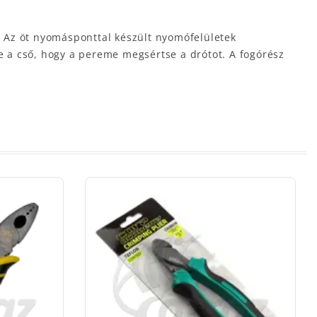
 Az öt nyomásponttal készült nyomófelületek
 a cső, hogy a pereme megsértse a drótot. A fogórész