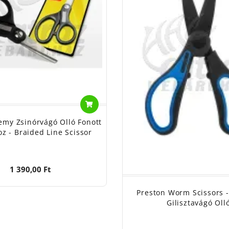
my Zsinórvágó Olló Fonott
z - Braided Line Scissor
1 390,00 Ft
Preston Worm Scissors -
Gilisztavágó Oll