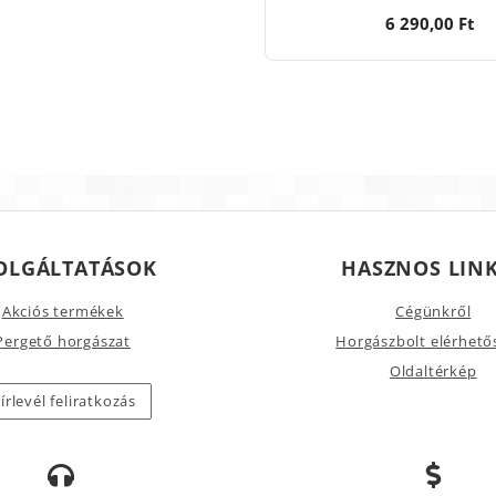
6 290,00 Ft
OLGÁLTATÁSOK
HASZNOS LIN
Akciós termékek
Cégünkről
Pergető horgászat
Horgászbolt elérhető
Oldaltérkép
írlevél feliratkozás