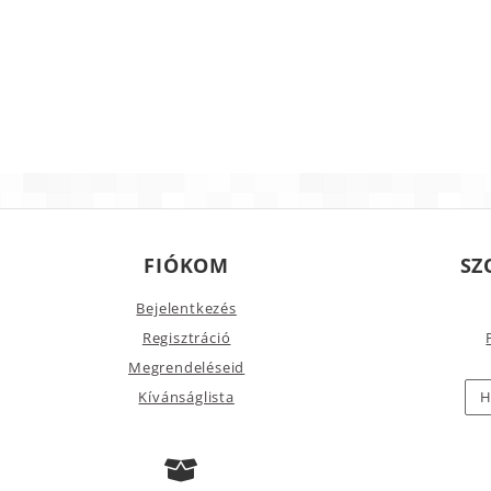
FIÓKOM
SZ
Bejelentkezés
Regisztráció
Megrendeléseid
Kívánságlista
H