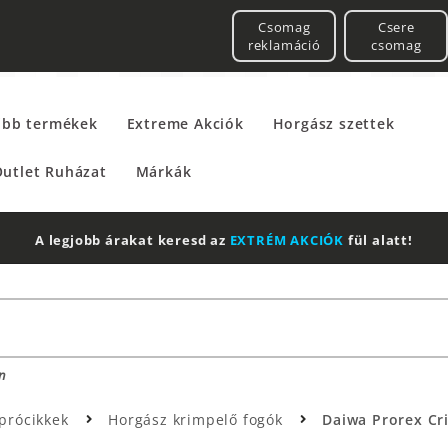
Csomag
Csere
reklamáció
csomag
űbb termékek
Extreme Akciók
Horgász szettek
utlet Ruházat
Márkák
A legjobb árakat keresd az
EXTRÉM AKCIÓK
fül alatt!
n
prócikkek
Horgász krimpelő fogók
Daiwa Prorex Cr