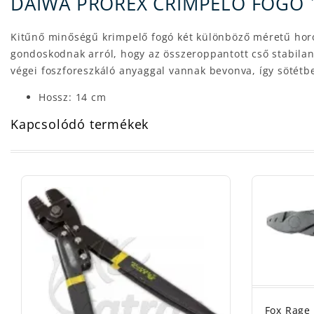
DAIWA PROREX CRIMPELŐ FOGÓ 
Kitűnő minőségű krimpelő fogó két különböző méretű horo
gondoskodnak arról, hogy az összeroppantott cső stabila
végei foszforeszkáló anyaggal vannak bevonva, így sötétb
Hossz: 14 cm
Kapcsolódó termékek
Fox Rage