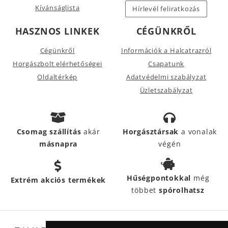
Kívánságlista
Hírlevél feliratkozás
HASZNOS LINKEK
CÉGÜNKRŐL
Cégünkről
Információk a Halcatrazról
Horgászbolt elérhetőségei
Csapatunk
Oldaltérkép
Adatvédelmi szabályzat
Üzletszabályzat
Csomag szállítás
akár
Horgásztársak
a vonalak
másnapra
végén
Hűségpontokkal
még
Extrém akciós termékek
többet
spórolhatsz