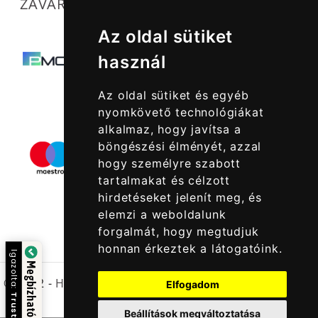
ZAVARTALAN MŰKÖDÉSÜNKET SEGÍTIK
Az oldal sütiket
használ
Az oldal sütiket és egyéb
nyomkövető technológiákat
alkalmaz, hogy javítsa a
böngészési élményét, azzal
hogy személyre szabott
tartalmakat és célzott
hirdetéseket jelenít meg, és
elemzi a weboldalunk
forgalmát, hogy megtudjuk
honnan érkeztek a látogatóink.
Igazolta:
Megbízható Oldal
© 2022 -
Halcatraz Kft.
Elfogadom
Beállítások megváltoztatása