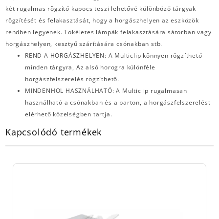
két rugalmas rögzítő kapocs teszi lehetővé különböző tárgyak
rögzítését és felakasztását, hogy a horgászhelyen az eszközök
rendben legyenek. Tökéletes lámpák felakasztására sátorban vagy
horgászhelyen, kesztyű szárítására csónakban stb.
REND A HORGÁSZHELYEN: A Multiclip könnyen rögzíthető
minden tárgyra, Az alsó horogra különféle
horgászfelszerelés rögzíthető.
MINDENHOL HASZNÁLHATÓ: A Multiclip rugalmasan
használható a csónakban és a parton, a horgászfelszerelést
elérhető közelségben tartja.
Kapcsolódó termékek