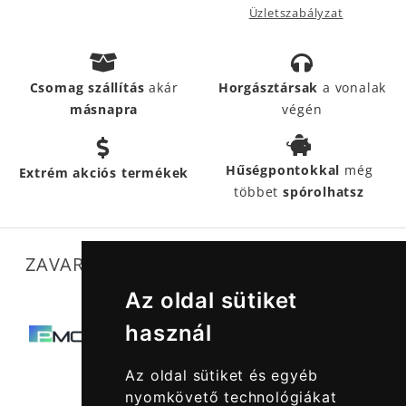
Üzletszabályzat
Csomag szállítás
akár
Horgásztársak
a vonalak
másnapra
végén
Hűségpontokkal
még
Extrém akciós termékek
többet
spórolhatsz
ZAVARTALAN MŰKÖDÉSÜNKET SEGÍTIK
Az oldal sütiket
használ
Az oldal sütiket és egyéb
nyomkövető technológiákat