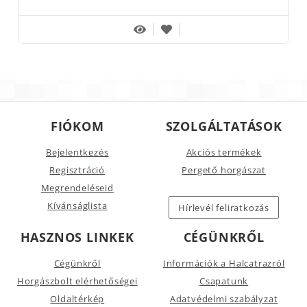
FIÓKOM
SZOLGÁLTATÁSOK
Bejelentkezés
Akciós termékek
Regisztráció
Pergető horgászat
Megrendeléseid
Kívánságlista
Hírlevél feliratkozás
HASZNOS LINKEK
CÉGÜNKRŐL
Cégünkről
Információk a Halcatrazról
Horgászbolt elérhetőségei
Csapatunk
Oldaltérkép
Adatvédelmi szabályzat