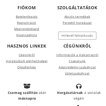
FIÓKOM
SZOLGÁLTATÁSOK
Bejelentkezés
Akciós termékek
Regisztráció
Pergető horgászat
Megrendeléseid
Kívánságlista
Hírlevél feliratkozás
HASZNOS LINKEK
CÉGÜNKRŐL
Cégünkről
Információk a Halcatrazról
Horgászbolt elérhetőségei
Csapatunk
Oldaltérkép
Adatvédelmi szabályzat
Üzletszabályzat
Csomag szállítás
akár
Horgásztársak
a vonalak
másnapra
végén