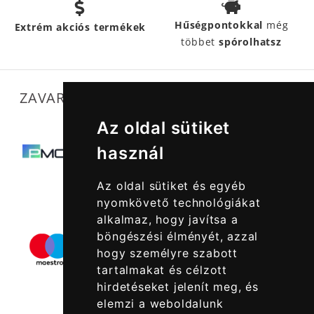
Hűségpontokkal
még
Extrém akciós termékek
többet
spórolhatsz
ZAVARTALAN MŰKÖDÉSÜNKET SEGÍTIK
Az oldal sütiket
használ
Az oldal sütiket és egyéb
nyomkövető technológiákat
alkalmaz, hogy javítsa a
böngészési élményét, azzal
hogy személyre szabott
tartalmakat és célzott
hirdetéseket jelenít meg, és
elemzi a weboldalunk