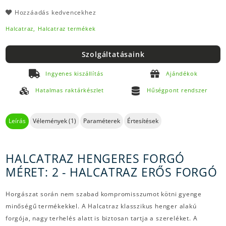
Hozzáadás kedvencekhez
Halcatraz,
Halcatraz termékek
Szolgáltatásaink
Ingyenes kiszállítás
Ajándékok
Hatalmas raktárkészlet
Hűségpont rendszer
Leírás
Vélemények (1)
Paraméterek
Értesítések
HALCATRAZ HENGERES FORGÓ
MÉRET: 2 - HALCATRAZ ERŐS FORGÓ
Horgászat során nem szabad kompromisszumot kötni gyenge
minőségű termékekkel. A Halcatraz klasszikus henger alakú
forgója, nagy terhelés alatt is biztosan tartja a szereléket. A