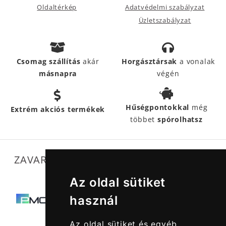
Oldaltérkép
Adatvédelmi szabályzat
Üzletszabályzat
Csomag szállítás
akár
Horgásztársak
a vonalak
másnapra
végén
Hűségpontokkal
még
Extrém akciós termékek
többet
spórolhatsz
ZAVARTALAN MŰKÖDÉSÜNKET SEGÍTIK
Az oldal sütiket
használ
Az oldal sütiket és egyéb