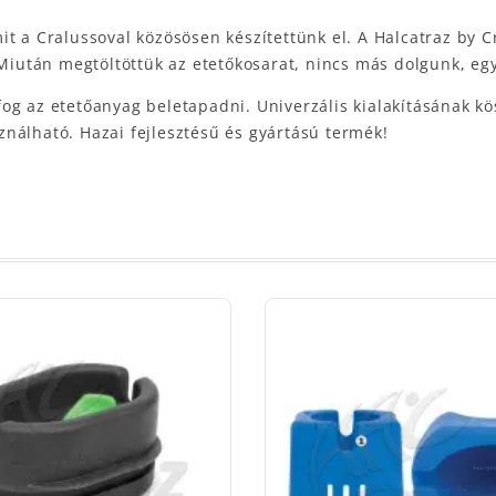
it a Cralussoval közösösen készítettünk el. A Halcatraz by 
 Miután megtöltöttük az etetőkosarat, nincs más dolgunk, egy
og az etetőanyag beletapadni. Univerzális kialakításának k
nálható. Hazai fejlesztésű és gyártású termék!