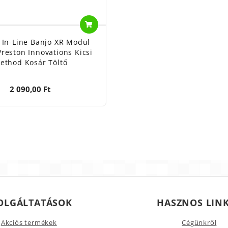
 In-Line Banjo XR Modul
Preston Innovations Kicsi
ethod Kosár Töltő
2 090,00 Ft
OLGÁLTATÁSOK
HASZNOS LIN
Akciós termékek
Cégünkről