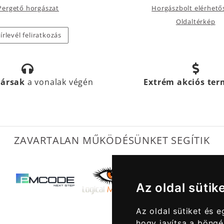
Pergető horgászat
Horgászbolt elérhető
Oldaltérkép
írlevél feliratkozás
társak
a vonalak végén
Extrém akciós te
ZAVARTALAN MŰKÖDÉSÜNKET SEGÍTIK
Az oldal sütik
Az oldal sütiket és 
hogy javítsa a böngé