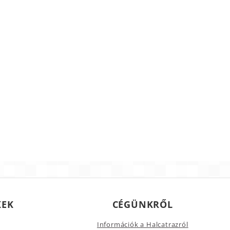
KEK
CÉGÜNKRŐL
Információk a Halcatrazról