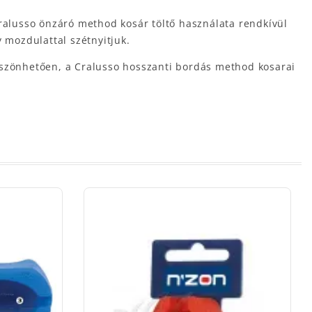
Cralusso önzáró method kosár töltő használata rendkívül
 mozdulattal szétnyitjuk.
öszönhetően, a Cralusso hosszanti bordás method kosarai