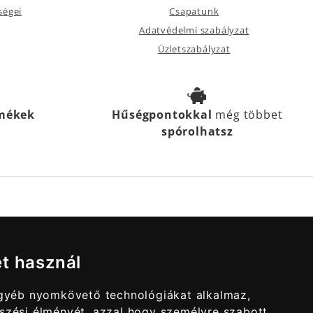
ségei
Csapatunk
Adatvédelmi szabályzat
Üzletszabályzat
rmékek
Hűségpontokkal
még többet
spórolhatsz
et használ
egyéb nyomkövető technológiákat alkalmaz,
szési élményét, azzal hogy személyre szabott