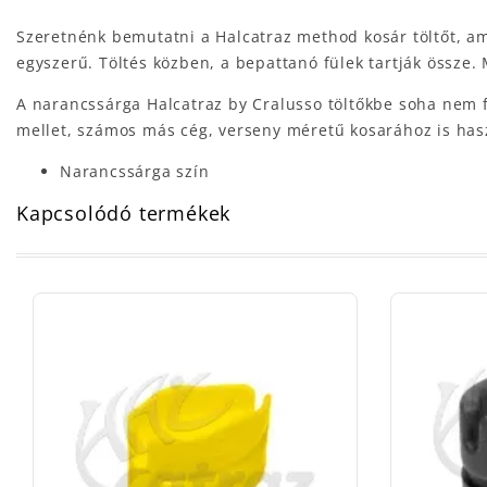
Szeretnénk bemutatni a Halcatraz method kosár töltőt, am
egyszerű. Töltés közben, a bepattanó fülek tartják össze.
A narancssárga Halcatraz by Cralusso töltőkbe soha nem f
mellet, számos más cég, verseny méretű kosarához is hasz
Narancssárga szín
Kapcsolódó termékek