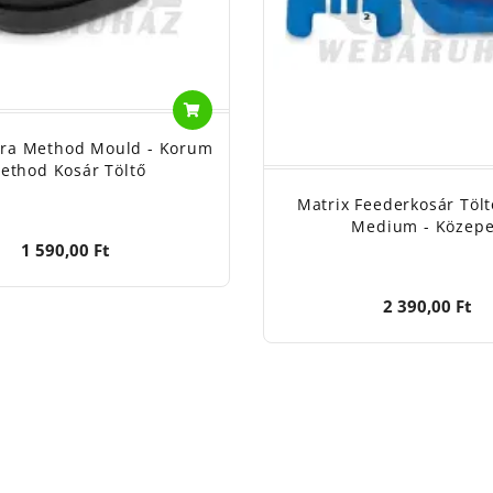
ra Method Mould - Korum
ethod Kosár Töltő
Matrix Feederkosár Töl
Medium - Közep
1 590,00 Ft
2 390,00 Ft