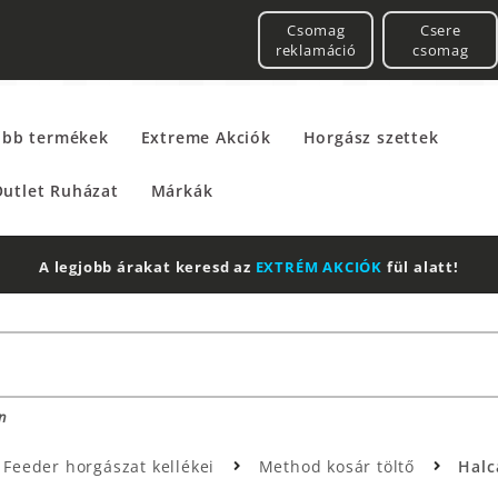
Csomag
Csere
reklamáció
csomag
űbb termékek
Extreme Akciók
Horgász szettek
utlet Ruházat
Márkák
2 db Shimano Aero Technium +
Leatherman
Multito
n
Feeder horgászat kellékei
Method kosár töltő
Halc