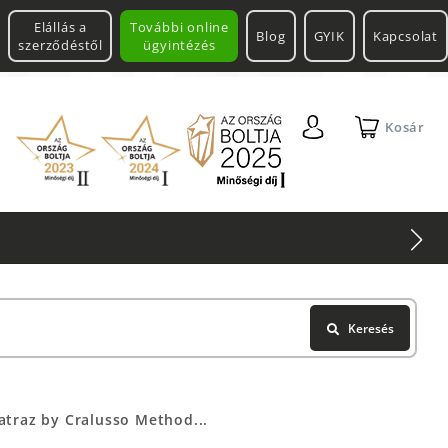
Elállás a
További online
Blog
GYIK
Kapcsolat
szerződéstől
ügyintézés
Kosár
ol
Keresés
atraz by Cralusso Method...