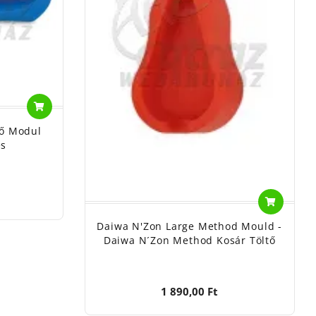
tő Modul
es
Daiwa N'Zon Large Method Mould -
Daiwa N´Zon Method Kosár Töltő
1 890,00 Ft