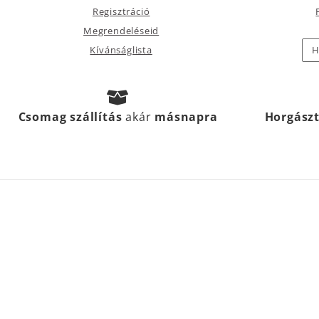
Regisztráció
Megrendeléseid
Kívánságlista
H
Csomag szállítás
akár
másnapra
Horgász