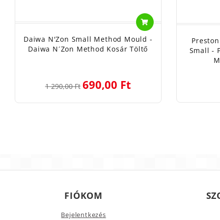
Daiwa N'Zon Small Method Mould -
Preston
Daiwa N´Zon Method Kosár Töltő
Small - 
M
690,00 Ft
1 290,00 Ft
FIÓKOM
SZ
Bejelentkezés