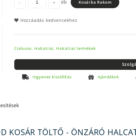
db
-
+
Kosárba Rakom
Hozzáadás kedvencekhez
Cralusso,
Halcatraz,
Halcatraz termékek
Szolg
Ingyenes kiszállítás
Ajándékok
tesítések
D KOSÁR TÖLTŐ - ÖNZÁRÓ HALCA