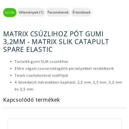
Leírás
Vélemények (1)
Paraméterek
Értesítések
MATRIX CSÚZLIHOZ PÓT GUMI
3,2MM - MATRIX SLIK CATAPULT
SPARE ELASTIC
Tartalék gumi SLIK csúzlikhoz
Előre vágott csavarodásgátló perselyekkel rendelkezik
Tasak csatlakozóval szállítjuk
A következő méretekben kapható: 2,2 mm, 2,5 mm, 3,2 mm
és 3,5 mm
Kapcsolódó termékek