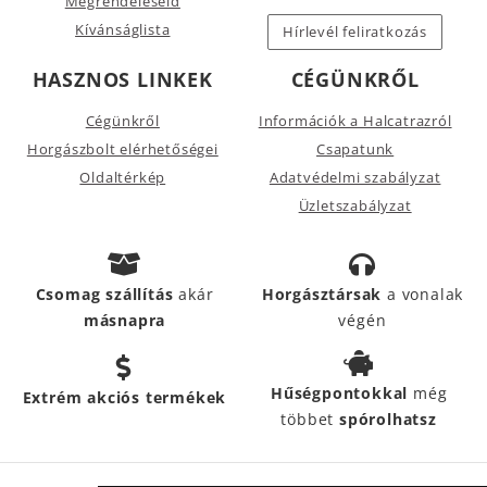
Megrendeléseid
Kívánságlista
Hírlevél feliratkozás
HASZNOS LINKEK
CÉGÜNKRŐL
Cégünkről
Információk a Halcatrazról
Horgászbolt elérhetőségei
Csapatunk
Oldaltérkép
Adatvédelmi szabályzat
Üzletszabályzat
Csomag szállítás
akár
Horgásztársak
a vonalak
másnapra
végén
Hűségpontokkal
még
Extrém akciós termékek
többet
spórolhatsz