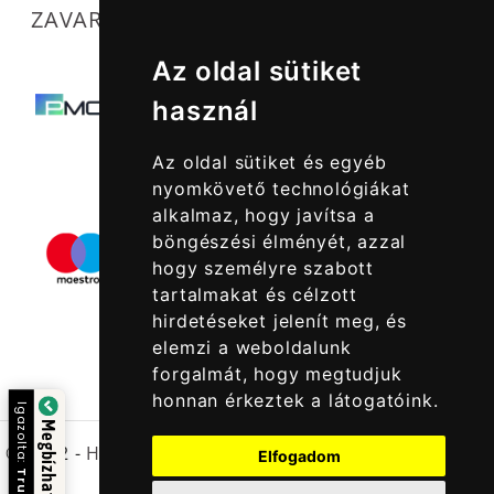
ZAVARTALAN MŰKÖDÉSÜNKET SEGÍTIK
Az oldal sütiket
használ
Az oldal sütiket és egyéb
nyomkövető technológiákat
alkalmaz, hogy javítsa a
böngészési élményét, azzal
hogy személyre szabott
tartalmakat és célzott
hirdetéseket jelenít meg, és
elemzi a weboldalunk
forgalmát, hogy megtudjuk
honnan érkeztek a látogatóink.
Igazolta:
Megbízható Oldal
© 2022 -
Halcatraz Kft.
Elfogadom