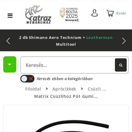
Kosár
2 db Shimano Aero Technium +
Leatherman
Multitool
Keresés ebben a kategóriában
Főoldal
Aprócikkek
Csúzli
Matrix Csúzlihoz Pót Gumi...